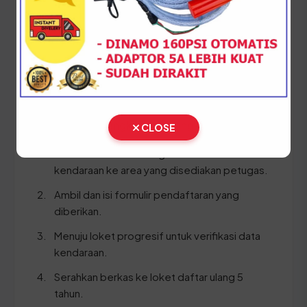
STNK asli
KTP asli
SKPD asli
BPKB asli & copy
Ikuti panduan langkah demi langkah berikut:
CLOSE
Lakukan Cek Fisik dengan membawa
kendaraan ke area yang disediakan petugas.
Ambil dan isi formulir pendaftaran yang
diberikan.
Menuju loket progresif untuk verifikasi data
kendaraan.
Serahkan berkas ke loket daftar ulang 5
tahun.