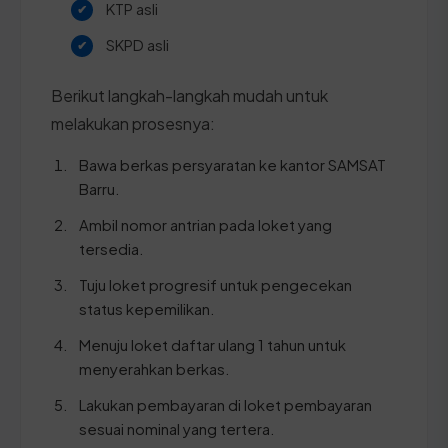
KTP asli
SKPD asli
Berikut langkah-langkah mudah untuk
melakukan prosesnya:
Bawa berkas persyaratan ke kantor SAMSAT
Barru.
Ambil nomor antrian pada loket yang
tersedia.
Tuju loket progresif untuk pengecekan
status kepemilikan.
Menuju loket daftar ulang 1 tahun untuk
menyerahkan berkas.
Lakukan pembayaran di loket pembayaran
sesuai nominal yang tertera.