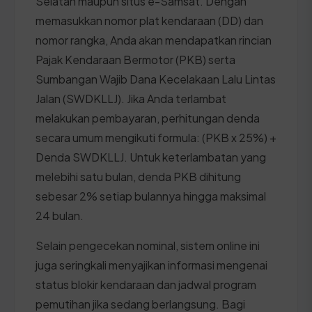
Selatan maupun situs e-Samsat. Dengan
memasukkan nomor plat kendaraan (DD) dan
nomor rangka, Anda akan mendapatkan rincian
Pajak Kendaraan Bermotor (PKB) serta
Sumbangan Wajib Dana Kecelakaan Lalu Lintas
Jalan (SWDKLLJ). Jika Anda terlambat
melakukan pembayaran, perhitungan denda
secara umum mengikuti formula: (PKB x 25%) +
Denda SWDKLLJ. Untuk keterlambatan yang
melebihi satu bulan, denda PKB dihitung
sebesar 2% setiap bulannya hingga maksimal
24 bulan.
Selain pengecekan nominal, sistem online ini
juga seringkali menyajikan informasi mengenai
status blokir kendaraan dan jadwal program
pemutihan jika sedang berlangsung. Bagi