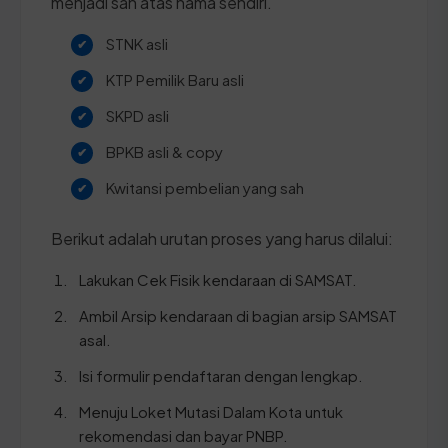
menjadi sah atas nama sendiri.
STNK asli
KTP Pemilik Baru asli
SKPD asli
BPKB asli & copy
Kwitansi pembelian yang sah
Berikut adalah urutan proses yang harus dilalui:
Lakukan Cek Fisik kendaraan di SAMSAT.
Ambil Arsip kendaraan di bagian arsip SAMSAT
asal.
Isi formulir pendaftaran dengan lengkap.
Menuju Loket Mutasi Dalam Kota untuk
rekomendasi dan bayar PNBP.