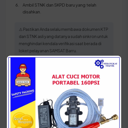
Ambil STNK dan SKPD baru yang telah
disahkan.
⚠️ Pastikan Anda selalu membawa dokumen KTP
dan STNK asli yang datanya sudah sinkron untuk
menghindari kendala verifikasi saat berada di
loket pelayanan SAMSAT Barru.
Panduan Pajak 5 Tahunan
(Ganti Plat) di Sulawesi
Selatan
Setiap lima tahun, pemilik kendaraan wajib
melakukan pergantian pelat nomor dan cek fisik
kendaraan. Siapkan dokumen tambahan ini: