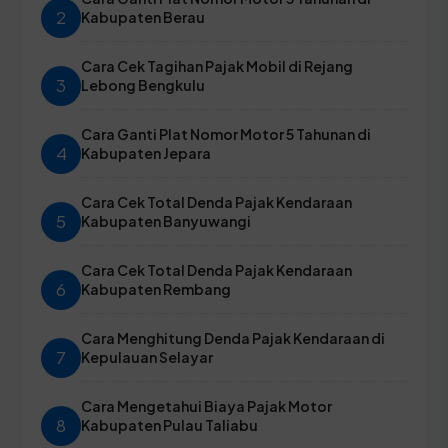
2
Kabupaten Berau
Cara Cek Tagihan Pajak Mobil di Rejang
3
Lebong Bengkulu
Cara Ganti Plat Nomor Motor 5 Tahunan di
4
Kabupaten Jepara
Cara Cek Total Denda Pajak Kendaraan
5
Kabupaten Banyuwangi
Cara Cek Total Denda Pajak Kendaraan
6
Kabupaten Rembang
Cara Menghitung Denda Pajak Kendaraan di
7
Kepulauan Selayar
Cara Mengetahui Biaya Pajak Motor
8
Kabupaten Pulau Taliabu