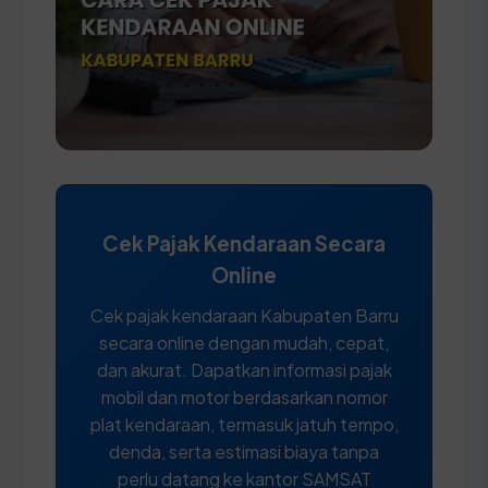
Cek Pajak Kendaraan Secara
Online
Cek pajak kendaraan Kabupaten Barru
secara online dengan mudah, cepat,
dan akurat. Dapatkan informasi pajak
mobil dan motor berdasarkan nomor
plat kendaraan, termasuk jatuh tempo,
denda, serta estimasi biaya tanpa
perlu datang ke kantor SAMSAT