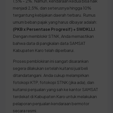
1,5% - 2%. Namun, kendaraan kedua bisa naik
menjadi 2,5%, dan seterusnya hingga 10%
tergantung kebijakan daerah terbaru. Rumus
umum beban pajak yang harus dibayar adalah:
(PKB x Persentase Progresif) + SWDKLLJ
.
Dengan memblokir STNK, Anda memastikan
bahwa data di pangkalan data SAMSAT
Kabupaten Karo telah diperbarui.
Proses pemblokiran ini sangat disarankan
segera dilakukan setelah kuitansi jual beli
ditandatangani. Anda cukup melampirkan
fotokopi KTP, fotokopi STNK (jika ada), dan
kuitansi penjualan yang sah ke kantor SAMSAT
terdekat di Kabupaten Karo untuk melakukan
pelaporan penjualan kendaraan bermotor
secara resmi.