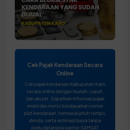
Cek Pajak Kendaraan Secara
Online
Cek pajak kendaraan Kabupaten Karo
secara online dengan mudah, cepat,
dan akurat. Dapatkan informasi pajak
mobil dan motor berdasarkan nomor
plat kendaraan, termasuk jatuh tempo,
denda, serta estimasi biaya tanpa
perlu datang ke kantor SAMSAT