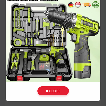
berjalan lancar tanpa kendala.
Panduan Pajak 5 Tahunan
(Ganti Plat) di Sumatera Utara
Setiap lima tahun, pemilik kendaraan wajib
melakukan pergantian pelat nomor dan cek fisik
kendaraan. Siapkan dokumen tambahan ini:
STNK asli
KTP asli
SKPD asli
BPKB asli & copy
CLOSE
Ikuti panduan langkah demi langkah berikut: