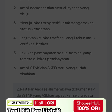
Ambil nomor antrian sesuai layanan yang
dituju.
Menuju loket progresif untuk pengecekan
status kendaraan.
Lanjutkan ke loket daftar ulang 1 tahun untuk
verifikasi berkas.
Lakukan pembayaran sesuai nominal yang
tertera di loket pembayaran.
Ambil STNK dan SKPD baru yang sudah
disahkan.
⚠️ Pastikan Anda selalu membawa dokumen KTP
dan STNK yang ASLI serta pastikan seluruh data
identitas telah sinkron dengan sistem
kependudukan agar proses di SAMSAT Karo