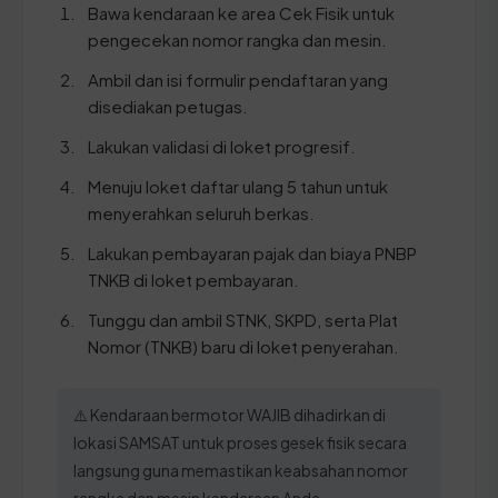
Bawa kendaraan ke area Cek Fisik untuk
pengecekan nomor rangka dan mesin.
Ambil dan isi formulir pendaftaran yang
disediakan petugas.
Lakukan validasi di loket progresif.
Menuju loket daftar ulang 5 tahun untuk
menyerahkan seluruh berkas.
Lakukan pembayaran pajak dan biaya PNBP
TNKB di loket pembayaran.
Tunggu dan ambil STNK, SKPD, serta Plat
Nomor (TNKB) baru di loket penyerahan.
⚠️ Kendaraan bermotor WAJIB dihadirkan di
lokasi SAMSAT untuk proses gesek fisik secara
langsung guna memastikan keabsahan nomor
rangka dan mesin kendaraan Anda.