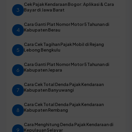
Cek Pajak Kendaraan Bogor: Aplikasi & Cara
3
Bayar di Jawa Barat
Cara Ganti Plat Nomor Motor 5 Tahunan di
4
Kabupaten Berau
Cara Cek Tagihan Pajak Mobil di Rejang
5
Lebong Bengkulu
Cara Ganti Plat Nomor Motor 5 Tahunan di
6
Kabupaten Jepara
Cara Cek Total Denda Pajak Kendaraan
7
Kabupaten Banyuwangi
Cara Cek Total Denda Pajak Kendaraan
8
Kabupaten Rembang
Cara Menghitung Denda Pajak Kendaraan di
9
Kepulauan Selayar