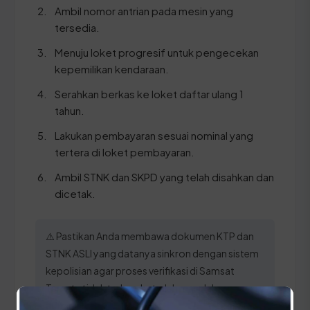
Ambil nomor antrian pada mesin yang
tersedia.
Menuju loket progresif untuk pengecekan
kepemilikan kendaraan.
Serahkan berkas ke loket daftar ulang 1
tahun.
Lakukan pembayaran sesuai nominal yang
tertera di loket pembayaran.
Ambil STNK dan SKPD yang telah disahkan dan
dicetak.
⚠️ Pastikan Anda membawa dokumen KTP dan
STNK ASLI yang datanya sinkron dengan sistem
kepolisian agar proses verifikasi di Samsat
Ternate tidak terhambat oleh masalah
administratif.