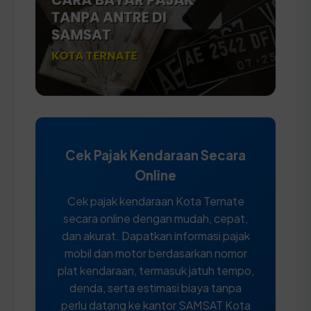
Cek Pajak Kendaraan Secara
Online
Cek pajak kendaraan Kota Ternate
secara online dengan mudah, cepat,
dan akurat. Dapatkan informasi pajak
mobil dan motor berdasarkan nomor
plat kendaraan, termasuk jatuh tempo,
denda, serta estimasi biaya tanpa
perlu datang ke kantor SAMSAT Kota