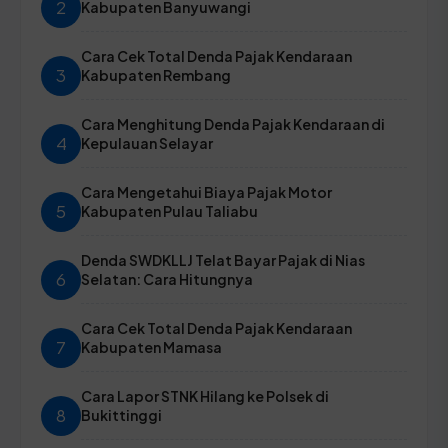
2
Kabupaten Banyuwangi
Cara Cek Total Denda Pajak Kendaraan
3
Kabupaten Rembang
Cara Menghitung Denda Pajak Kendaraan di
4
Kepulauan Selayar
Cara Mengetahui Biaya Pajak Motor
5
Kabupaten Pulau Taliabu
Denda SWDKLLJ Telat Bayar Pajak di Nias
6
Selatan: Cara Hitungnya
Cara Cek Total Denda Pajak Kendaraan
7
Kabupaten Mamasa
Cara Lapor STNK Hilang ke Polsek di
8
Bukittinggi