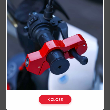
Panduan Pajak 5 Tahunan
(Ganti Plat) di Maluku Utara
Setiap lima tahun, pemilik kendaraan wajib
melakukan pergantian pelat nomor dan cek fisik
kendaraan. Siapkan dokumen tambahan ini:
STNK asli
KTP asli
SKPD asli
BPKB asli dan fotokopi
Ikuti panduan langkah demi langkah berikut:
CLOSE
Cek Fisik kendaraan (bawa kendaraan Anda