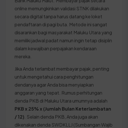
Bank Maluku Malut. Membayar pajak secara
online memungkinkan validasi STNK dilakukan
secara digital tanpa harus datang ke loket
pendaftaran di pagi buta. Metode ini sangat
disarankan bagi masyarakat Maluku Utara yang
memiliki jadwal padat namun ingin tetap disiplin
dalam kewajiban perpajakan kendaraan
mereka.
Jika Anda terlambat membayar pajak, penting
untuk mengetahui cara penghitungan
dendanya agar Anda bisa menyiapkan
anggaran yang tepat. Rumus perhitungan
denda PKB di Maluku Utara umumnya adalah
PKB x 25% x (Jumlah Bulan Keterlambatan
/ 12)
. Selain denda PKB, Anda juga akan
dikenakan denda SWDKLLJ (Sumbangan Wajib