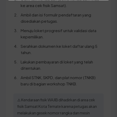
ke area cek fisik Samsat).
Ambil dan isi formulir pendaftaran yang
disediakan petugas.
Menuju loket progresif untuk validasi data
kepemilikan.
Serahkan dokumen ke loket daftar ulang 5
tahun.
Lakukan pembayaran di loket yang telah
ditentukan.
Ambil STNK, SKPD, dan plat nomor (TNKB)
baru di bagian workshop TNKB.
⚠️ Kendaraan fisik WAJIB dihadirkan di area cek
fisik Samsat Kota Ternate karena petugas akan
melakukan gesek nomor rangka dan mesin