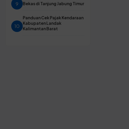
9
Bekas di Tanjung Jabung Timur
Panduan Cek Pajak Kendaraan
Kabupaten Landak
10
Kalimantan Barat