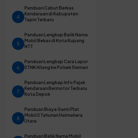
Panduan Cabut Berkas
Kendaraan di Kabupaten
4
Tapin Terbaru
Panduan Lengkap Balik Nama
Mobil Bekas di Kota Kupang
5
NTT
Panduan Lengkap Cara Lapor
6
STNK Hilang ke Polsek Sleman
Panduan Lengkap Info Pajak
Kendaraan Bermotor Terbaru
7
Kota Depok
Panduan Biaya Ganti Plat
Mobil 5 Tahunan Halmahera
8
Utara
Panduan Balik Nama Mobil