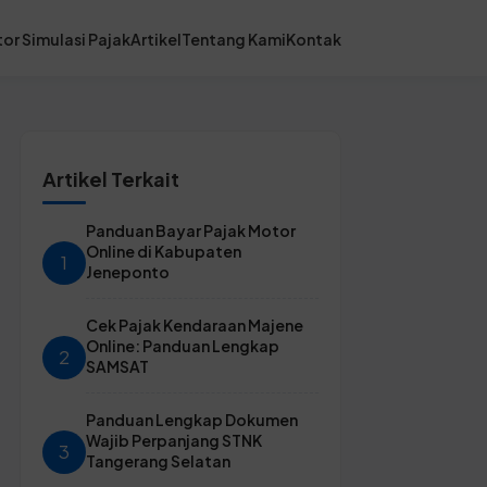
or Simulasi Pajak
Artikel
Tentang Kami
Kontak
Artikel Terkait
Panduan Bayar Pajak Motor
Online di Kabupaten
1
Jeneponto
Cek Pajak Kendaraan Majene
Online: Panduan Lengkap
2
SAMSAT
Panduan Lengkap Dokumen
Wajib Perpanjang STNK
3
Tangerang Selatan