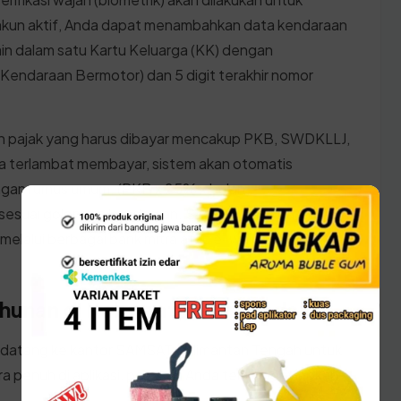
akun aktif, Anda dapat menambahkan data kendaraan
 lain dalam satu Kartu Keluarga (KK) dengan
endaraan Bermotor) dan 5 digit terakhir nomor
n pajak yang harus dibayar mencakup PKB, SWDKLLJ,
Anda terlambat membayar, sistem akan otomatis
gan rumus umum: (PKB x 25% x bulan
esuai golongan kendaraan. Setelah kode bayar
melalui berbagai bank mitra atau e-wallet yang
Tahunan di Kabupaten Lamandau
 datang ke kantor SAMSAT Kalimantan Tengah untuk
 penuh di aplikasi, pastikan Anda telah menyiapkan