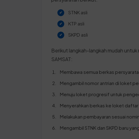
STNK asli
KTP asli
SKPD asli
Berikut langkah-langkah mudah untuk 
SAMSAT:
Membawa semua berkas persyaratan
Mengambil nomor antrian di loket pe
Menuju loket progresif untuk penge
Menyerahkan berkas ke loket daftar 
Melakukan pembayaran sesuai nomina
Mengambil STNK dan SKPD baru yang 