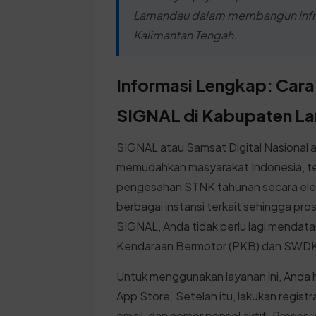
Lamandau dalam membangun infrastr
Kalimantan Tengah.
Informasi Lengkap: Cara
SIGNAL di Kabupaten L
SIGNAL atau Samsat Digital Nasional a
memudahkan masyarakat Indonesia, t
pengesahan STNK tahunan secara elekt
berbagai instansi terkait sehingga pro
SIGNAL, Anda tidak perlu lagi mendata
Kendaraan Bermotor (PKB) dan SWDK
Untuk menggunakan layanan ini, Anda 
App Store. Setelah itu, lakukan regis
email, dan nomor ponsel aktif. Proses v