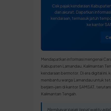
Cek pajak kendaraan Kabupaten
dan akurat. Dapatkan informasi
kendaraan, termasuk jatuh tempo,
ke kantor S
Ce
Mendapatkan informasi mengenai Cara 
Kabupaten Lamandau, Kalimantan Tengah
kendaraan bermotor. Di era digital ini
membantu warga Lamandau untuk teta
berjam-jam di kantor SAMSAT, terutama
Kalimantan Tengah.
Membayar pajak tepat waktu adal