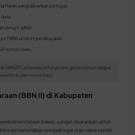
daftaran yang diberikan petugas.
 data.
r ulang 5 tahun.
aya TNKB di loket pembayaran.
at nomor) baru.
sik di SAMSAT Lamandau untuk proses gesek nomor rangka
enerbitan plat nomor baru.
raan (BBN II) di Kabupaten
embeli kendaraan bekas, sangat disarankan untuk
istrasi kepemilikan menjadi legal atas nama sendiri.