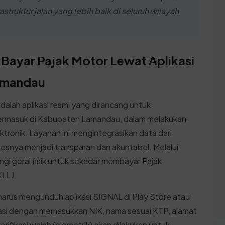
uktur jalan yang lebih baik di seluruh wilayah
 Bayar Pajak Motor Lewat Aplikasi
amandau
dalah aplikasi resmi yang dirancang untuk
ermasuk di Kabupaten Lamandau, dalam melakukan
ronik. Layanan ini mengintegrasikan data dari
sesnya menjadi transparan dan akuntabel. Melalui
ngi gerai fisik untuk sekadar membayar Pajak
LLJ.
harus mengunduh aplikasi SIGNAL di Play Store atau
trasi dengan memasukkan NIK, nama sesuai KTP, alamat
erifikasi wajah (biometrik) akan dilakukan untuk