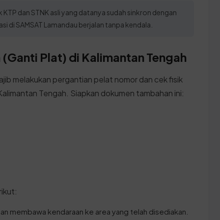
 KTP dan STNK asli yang datanya sudah sinkron dengan
asi di SAMSAT Lamandau berjalan tanpa kendala.
(Ganti Plat) di Kalimantan Tengah
ajib melakukan pergantian pelat nomor dan cek fisik
Kalimantan Tengah. Siapkan dokumen tambahan ini:
ikut:
gan membawa kendaraan ke area yang telah disediakan.