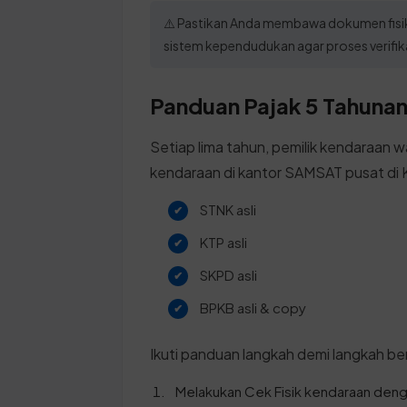
⚠️ Pastikan Anda membawa dokumen fisik
sistem kependudukan agar proses verifik
Panduan Pajak 5 Tahunan 
Setiap lima tahun, pemilik kendaraan w
kendaraan di kantor SAMSAT pusat di 
STNK asli
KTP asli
SKPD asli
BPKB asli & copy
Ikuti panduan langkah demi langkah ber
Melakukan Cek Fisik kendaraan den