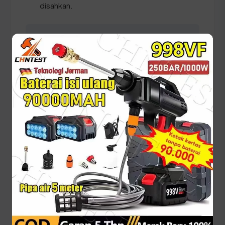
disahkan.
⚠️ Pastikan Anda selalu membawa dokumen asli
seperti KTP dan STNK serta periksa kembali
keselarasan data identitas pada berkas untuk
mempercepat proses verifikasi petugas
SAMSAT.
Panduan Pajak 5 Tahunan
(Ganti Plat) di Lampung
Setiap lima tahun, pemilik kendaraan wajib
melakukan pergantian pelat nomor dan cek fisik
kendaraan. Siapkan dokumen tambahan ini:
STNK asli