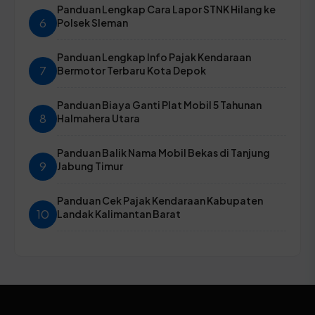
Panduan Lengkap Cara Lapor STNK Hilang ke
6
Polsek Sleman
Panduan Lengkap Info Pajak Kendaraan
7
Bermotor Terbaru Kota Depok
Panduan Biaya Ganti Plat Mobil 5 Tahunan
8
Halmahera Utara
Panduan Balik Nama Mobil Bekas di Tanjung
9
Jabung Timur
Panduan Cek Pajak Kendaraan Kabupaten
10
Landak Kalimantan Barat