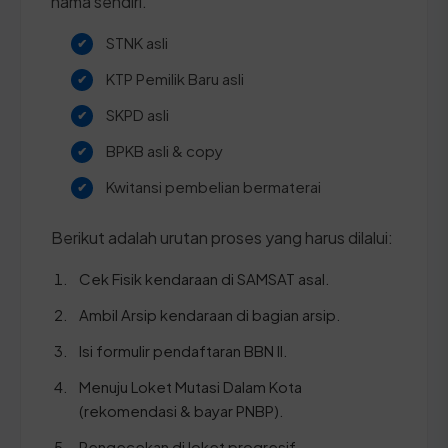
nama sendiri.
STNK asli
KTP Pemilik Baru asli
SKPD asli
BPKB asli & copy
Kwitansi pembelian bermaterai
Berikut adalah urutan proses yang harus dilalui:
Cek Fisik kendaraan di SAMSAT asal.
Ambil Arsip kendaraan di bagian arsip.
Isi formulir pendaftaran BBN II.
Menuju Loket Mutasi Dalam Kota
(rekomendasi & bayar PNBP).
Pengecekan di loket progresif.