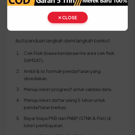
KTP asli
SKPD asli
CLOSE
BPKB asli & copy
Ikuti panduan langkah demi langkah berikut:
Cek Fisik (bawa kendaraan ke area cek fisik
SAMSAT).
Ambil & isi formulir pendaftaran yang
disediakan.
Menuju loket progresif untuk validasi data.
Menuju loket daftar ulang 5 tahun untuk
pendaftaran berkas.
Bayar biaya PKB dan PNBP (STNK & Plat) di
loket pembayaran.