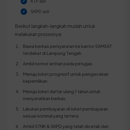
KTP asli
SKPD asli
Berikut langkah-langkah mudah untuk
melakukan prosesnya:
Bawa berkas persyaratan ke kantor SAMSAT
terdekat di Lampung Tengah.
Ambil nomor antrian pada petugas.
Menuju loket progresif untuk pengecekan
kepemilikan.
Menuju loket daftar ulang 1 tahun untuk
menyerahkan berkas.
Lakukan pembayaran di loket pembayaran
sesuai nominal yang tertera.
Ambil STNK & SKPD yang telah dicetak dan