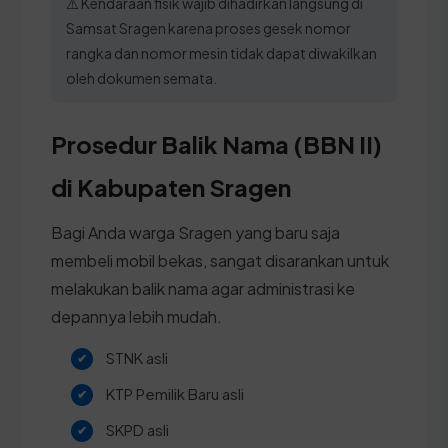
⚠️ Kendaraan fisik wajib dihadirkan langsung di
Samsat Sragen karena proses gesek nomor
rangka dan nomor mesin tidak dapat diwakilkan
oleh dokumen semata.
Prosedur Balik Nama (BBN II)
di Kabupaten Sragen
Bagi Anda warga Sragen yang baru saja
membeli mobil bekas, sangat disarankan untuk
melakukan balik nama agar administrasi ke
depannya lebih mudah.
STNK asli
KTP Pemilik Baru asli
SKPD asli