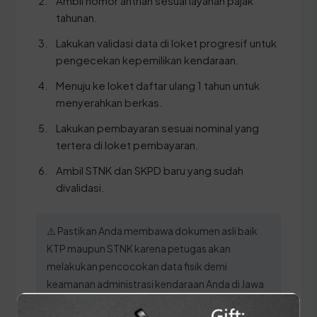
Ambil nomor antrian sesuai layanan pajak
tahunan.
Lakukan validasi data di loket progresif untuk
pengecekan kepemilikan kendaraan.
Menuju ke loket daftar ulang 1 tahun untuk
menyerahkan berkas.
Lakukan pembayaran sesuai nominal yang
tertera di loket pembayaran.
Ambil STNK dan SKPD baru yang sudah
divalidasi.
⚠️ Pastikan Anda membawa dokumen asli baik
KTP maupun STNK karena petugas akan
melakukan pencocokan data fisik demi
keamanan administrasi kendaraan Anda di Jawa
Tengah.