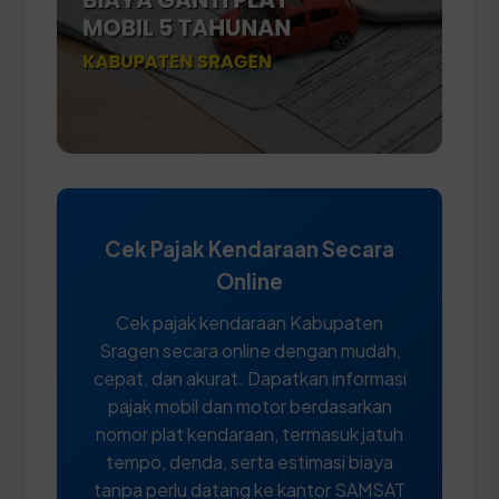
Cek Pajak Kendaraan Secara
Online
Cek pajak kendaraan Kabupaten
Sragen secara online dengan mudah,
cepat, dan akurat. Dapatkan informasi
pajak mobil dan motor berdasarkan
nomor plat kendaraan, termasuk jatuh
tempo, denda, serta estimasi biaya
tanpa perlu datang ke kantor SAMSAT