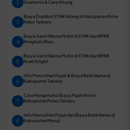
2
Surakarta & Cara Hitung
Biaya Duplikat STNK Hilang di Kabupaten Rote
3
Ndao Terbaru
Biaya Ganti Warna Mobil di STNK dan BPKB
4
Bengkalis Riau
Biaya Ganti Warna Mobil di STNK dan BPKB
5
Aceh Singkil
Info Pemutihan Pajak & Biaya Balik Nama di
6
Kabupaten Takalar
Cara Mengetahui Biaya Pajak Motor
7
Kabupaten Pulau Taliabu
Info Pemutihan Pajak dan Biaya Balik Nama di
8
Kabupaten Mesuji