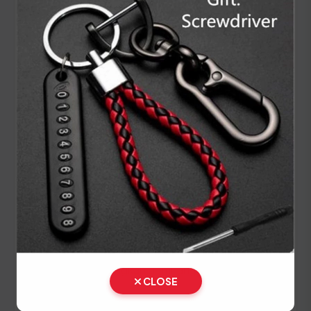
Panduan Pajak 5 Tahunan
(Ganti Plat) di Jawa Tengah
Setiap lima tahun, pemilik kendaraan wajib
melakukan pergantian pelat nomor dan cek fisik
kendaraan. Siapkan dokumen tambahan ini:
STNK asli
KTP asli
SKPD asli
BPKB asli & copy
Ikuti panduan langkah demi langkah berikut:
CLOSE
Lakukan Cek Fisik kendaraan dengan