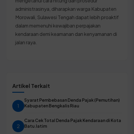
mengetahui cara hitung dan prosedur
administrasinya, diharapkan warga Kabupaten
Morowali, Sulawesi Tengah dapat lebih proaktif
dalam memenuhi kewajiban perpajakan
kendaraan demi keamanan dan kenyamanan di
jalan raya.
Artikel Terkait
Syarat Pembebasan Denda Pajak (Pemutihan)
1
Kabupaten Bengkalis Riau
Cara Cek Total Denda Pajak Kendaraan di Kota
2
Batu Jatim