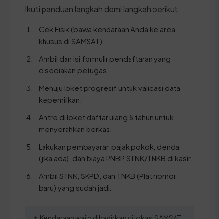
Ikuti panduan langkah demi langkah berikut:
Cek Fisik (bawa kendaraan Anda ke area
khusus di SAMSAT).
Ambil dan isi formulir pendaftaran yang
disediakan petugas.
Menuju loket progresif untuk validasi data
kepemilikan.
Antre di loket daftar ulang 5 tahun untuk
menyerahkan berkas.
Lakukan pembayaran pajak pokok, denda
(jika ada), dan biaya PNBP STNK/TNKB di kasir.
Ambil STNK, SKPD, dan TNKB (Plat nomor
baru) yang sudah jadi.
⚠️ Kendaraan wajib dihadirkan di lokasi SAMSAT