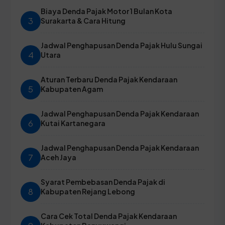
Biaya Denda Pajak Motor 1 Bulan Kota
3
Surakarta & Cara Hitung
Jadwal Penghapusan Denda Pajak Hulu Sungai
4
Utara
Aturan Terbaru Denda Pajak Kendaraan
5
Kabupaten Agam
Jadwal Penghapusan Denda Pajak Kendaraan
6
Kutai Kartanegara
Jadwal Penghapusan Denda Pajak Kendaraan
7
Aceh Jaya
Syarat Pembebasan Denda Pajak di
8
Kabupaten Rejang Lebong
Cara Cek Total Denda Pajak Kendaraan