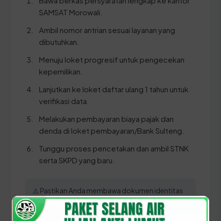
Bawa berkas persyaratan lengkap ke kantor
SAMSAT Morowali.
Ambil nomor antrian sesuai layanan yang
dibutuhkan.
Menuju loket progresif untuk pengecekan
kepemilikan.
Lanjutkan ke loket daftar ulang 1 tahun untuk
verifikasi data.
Melakukan pembayaran biaya pajak dan
denda di loket pembayaran/Bank Sulteng.
Tunggu proses pencetakan dan ambil STNK
serta SKPD yang baru.
⚠️ Pastikan Anda membawa dokumen identitas
(KTP) dan STNK asli yang masih terbaca jelas
untuk mempercepat proses sinkronisasi data