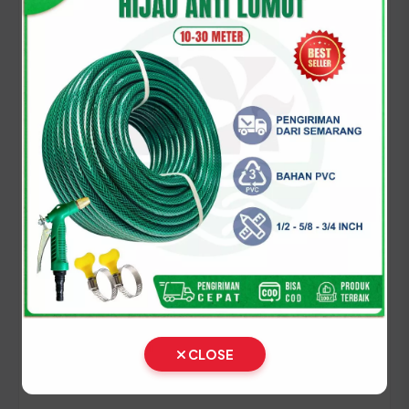
pada sistem SAMSAT Morowali.
Panduan Pajak 5 Tahunan
(Ganti Plat) di Sulawesi
Tengah
Setiap lima tahun, pemilik kendaraan wajib
melakukan pergantian pelat nomor dan cek fisik
kendaraan. Siapkan dokumen tambahan ini:
STNK asli
KTP asli
SKPD asli
CLOSE
BPKB asli & copy