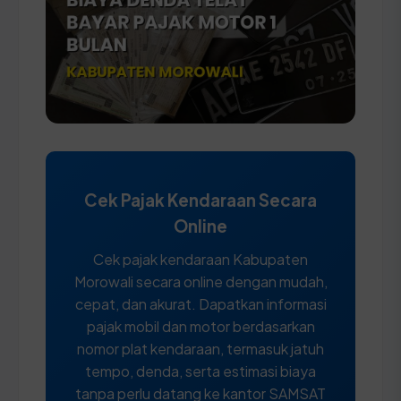
Cek Pajak Kendaraan Secara
Online
Cek pajak kendaraan Kabupaten
Morowali secara online dengan mudah,
cepat, dan akurat. Dapatkan informasi
pajak mobil dan motor berdasarkan
nomor plat kendaraan, termasuk jatuh
tempo, denda, serta estimasi biaya
tanpa perlu datang ke kantor SAMSAT