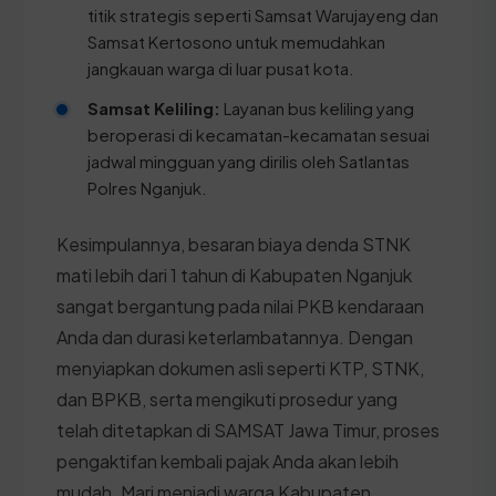
titik strategis seperti Samsat Warujayeng dan
Samsat Kertosono untuk memudahkan
jangkauan warga di luar pusat kota.
Samsat Keliling:
Layanan bus keliling yang
beroperasi di kecamatan-kecamatan sesuai
jadwal mingguan yang dirilis oleh Satlantas
Polres Nganjuk.
Kesimpulannya, besaran biaya denda STNK
mati lebih dari 1 tahun di Kabupaten Nganjuk
sangat bergantung pada nilai PKB kendaraan
Anda dan durasi keterlambatannya. Dengan
menyiapkan dokumen asli seperti KTP, STNK,
dan BPKB, serta mengikuti prosedur yang
telah ditetapkan di SAMSAT Jawa Timur, proses
pengaktifan kembali pajak Anda akan lebih
mudah. Mari menjadi warga Kabupaten