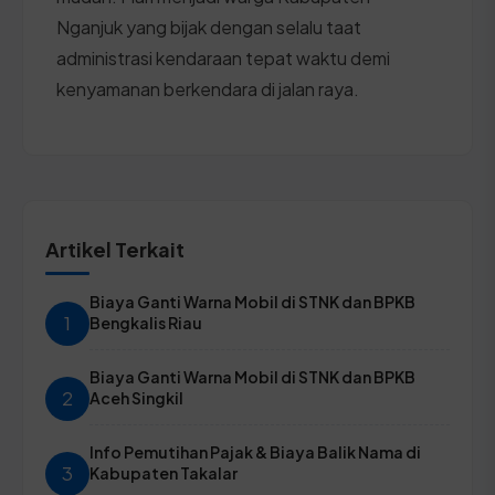
Nganjuk yang bijak dengan selalu taat
administrasi kendaraan tepat waktu demi
kenyamanan berkendara di jalan raya.
Artikel Terkait
Biaya Ganti Warna Mobil di STNK dan BPKB
1
Bengkalis Riau
Biaya Ganti Warna Mobil di STNK dan BPKB
2
Aceh Singkil
Info Pemutihan Pajak & Biaya Balik Nama di
3
Kabupaten Takalar