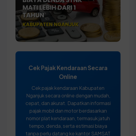
Cek Pajak Kendaraan Secara
Online
Cek pajak kendaraan Kabupaten
Nganjuk secara online dengan mudah,
cepat, dan akurat. Dapatkan informasi
pajak mobil dan motor berdasarkan
nomor plat kendaraan, termasuk jatuh
tempo, denda, serta estimasi biaya
tanpa perlu datang ke kantor SAMSAT