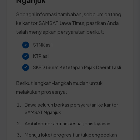
Sebagai informasi tambahan, sebelum datang
ke kantor SAMSAT Jawa Timur, pastikan Anda
telah menyiapkan persyaratan berikut:
STNK asli
KTP asli
SKPD (Surat Ketetapan Pajak Daerah) asli
Berikut langkah-langkah mudah untuk
melakukan prosesnya:
Bawa seluruh berkas persyaratan ke kantor
SAMSAT Nganjuk.
Ambil nomor antrian sesuai jenis layanan.
Menuju loket progresif untuk pengecekan