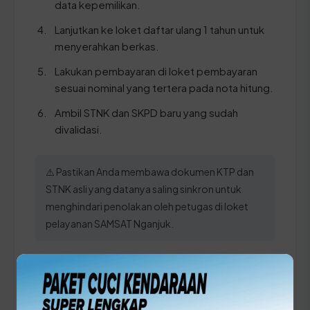
data kepemilikan.
Lanjutkan ke loket daftar ulang 1 tahun untuk
menyerahkan berkas.
Lakukan pembayaran di loket pembayaran
sesuai nominal yang tertera pada nota hitung.
Ambil STNK dan SKPD baru yang sudah
divalidasi.
⚠️ Pastikan Anda membawa dokumen KTP dan
STNK asli yang datanya saling sinkron untuk
menghindari penolakan oleh petugas di loket
pelayanan SAMSAT Nganjuk.
Panduan Pajak 5 Tahunan
(Ganti Plat) di Jawa Timur