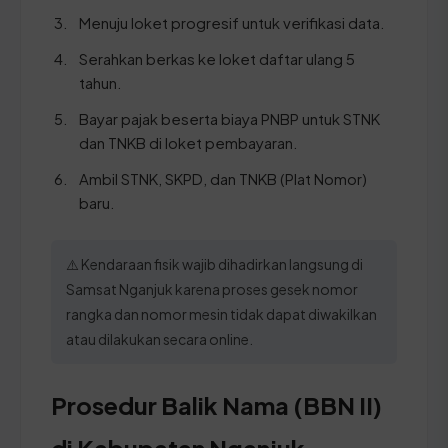
Menuju loket progresif untuk verifikasi data.
Serahkan berkas ke loket daftar ulang 5
tahun.
Bayar pajak beserta biaya PNBP untuk STNK
dan TNKB di loket pembayaran.
Ambil STNK, SKPD, dan TNKB (Plat Nomor)
baru.
⚠️ Kendaraan fisik wajib dihadirkan langsung di
Samsat Nganjuk karena proses gesek nomor
rangka dan nomor mesin tidak dapat diwakilkan
atau dilakukan secara online.
Prosedur Balik Nama (BBN II)
di Kabupaten Nganjuk