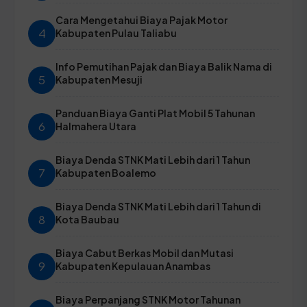
Cara Mengetahui Biaya Pajak Motor
4
Kabupaten Pulau Taliabu
Info Pemutihan Pajak dan Biaya Balik Nama di
5
Kabupaten Mesuji
Panduan Biaya Ganti Plat Mobil 5 Tahunan
6
Halmahera Utara
Biaya Denda STNK Mati Lebih dari 1 Tahun
7
Kabupaten Boalemo
Biaya Denda STNK Mati Lebih dari 1 Tahun di
8
Kota Baubau
Biaya Cabut Berkas Mobil dan Mutasi
9
Kabupaten Kepulauan Anambas
Biaya Perpanjang STNK Motor Tahunan