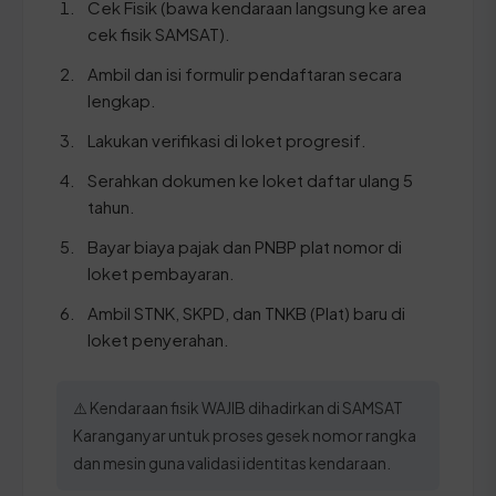
Cek Fisik (bawa kendaraan langsung ke area
cek fisik SAMSAT).
Ambil dan isi formulir pendaftaran secara
lengkap.
Lakukan verifikasi di loket progresif.
Serahkan dokumen ke loket daftar ulang 5
tahun.
Bayar biaya pajak dan PNBP plat nomor di
loket pembayaran.
Ambil STNK, SKPD, dan TNKB (Plat) baru di
loket penyerahan.
⚠️ Kendaraan fisik WAJIB dihadirkan di SAMSAT
Karanganyar untuk proses gesek nomor rangka
dan mesin guna validasi identitas kendaraan.