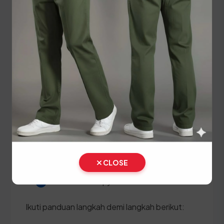
teknis.
Panduan Pajak 5 Tahunan
(Ganti Plat) di Jawa Tengah
Setiap lima tahun, pemilik kendaraan wajib
melakukan pergantian pelat nomor dan cek fisik
kendaraan. Siapkan dokumen tambahan ini:
STNK asli
KTP asli
CLOSE
SKPD asli
BPKB asli & copy
Ikuti panduan langkah demi langkah berikut: