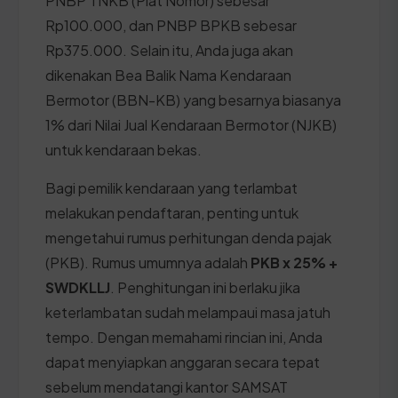
PNBP TNKB (Plat Nomor) sebesar
Rp100.000, dan PNBP BPKB sebesar
Rp375.000. Selain itu, Anda juga akan
dikenakan Bea Balik Nama Kendaraan
Bermotor (BBN-KB) yang besarnya biasanya
1% dari Nilai Jual Kendaraan Bermotor (NJKB)
untuk kendaraan bekas.
Bagi pemilik kendaraan yang terlambat
melakukan pendaftaran, penting untuk
mengetahui rumus perhitungan denda pajak
(PKB). Rumus umumnya adalah
PKB x 25% +
SWDKLLJ
. Penghitungan ini berlaku jika
keterlambatan sudah melampaui masa jatuh
tempo. Dengan memahami rincian ini, Anda
dapat menyiapkan anggaran secara tepat
sebelum mendatangi kantor SAMSAT