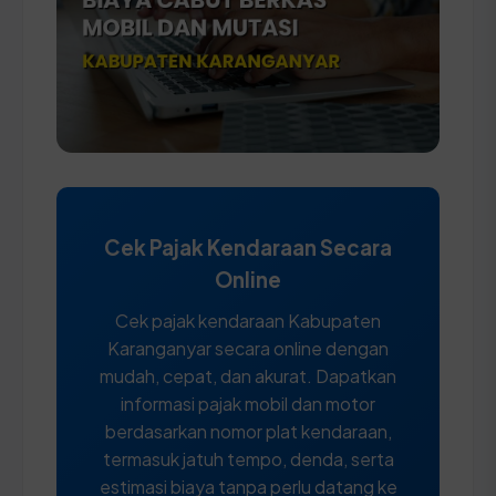
Cek Pajak Kendaraan Secara
Online
Cek pajak kendaraan Kabupaten
Karanganyar secara online dengan
mudah, cepat, dan akurat. Dapatkan
informasi pajak mobil dan motor
berdasarkan nomor plat kendaraan,
termasuk jatuh tempo, denda, serta
estimasi biaya tanpa perlu datang ke