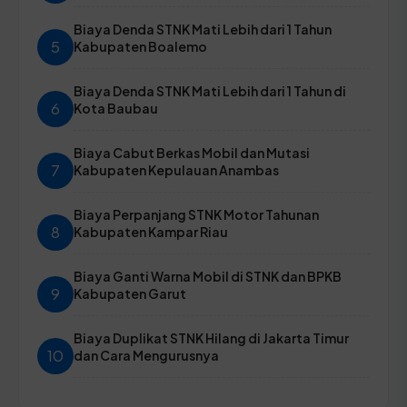
Biaya Denda STNK Mati Lebih dari 1 Tahun
5
Kabupaten Boalemo
Biaya Denda STNK Mati Lebih dari 1 Tahun di
6
Kota Baubau
Biaya Cabut Berkas Mobil dan Mutasi
7
Kabupaten Kepulauan Anambas
Biaya Perpanjang STNK Motor Tahunan
8
Kabupaten Kampar Riau
Biaya Ganti Warna Mobil di STNK dan BPKB
9
Kabupaten Garut
Biaya Duplikat STNK Hilang di Jakarta Timur
10
dan Cara Mengurusnya