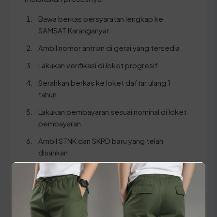
Bawa berkas persyaratan lengkap ke
SAMSAT Karanganyar.
Ambil nomor antrian di gerai yang tersedia.
Lakukan verifikasi di loket progresif.
Serahkan berkas ke loket daftar ulang 1
tahun.
Lakukan pembayaran sesuai nominal di loket
pembayaran.
Ambil STNK dan SKPD baru yang telah
disahkan.
⚠️ Pastikan Anda membawa dokumen KTP dan
STNK yang ASLI agar petugas dapat melakukan
sinkronisasi data dengan cepat tanpa hambatan