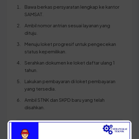
Bawa berkas persyaratan lengkap ke kantor
SAMSAT.
Ambil nomor antrian sesuai layanan yang
dituju.
Menuju loket progresif untuk pengecekan
status kepemilikan.
Serahkan dokumen ke loket daftar ulang 1
tahun.
Lakukan pembayaran di loket pembayaran
yang tersedia.
Ambil STNK dan SKPD baru yang telah
disahkan.
⚠️ Pastikan Anda membawa dokumen fisik yang
asli untuk menghindari penolakan layanan oleh