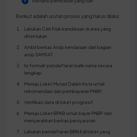
Kwitansi pembelian yang sah
Berikut adalah urutan proses yang harus dilalui:
Lakukan Cek Fisik kendaraan di area yang
ditentukan.
Ambil berkas Arsip kendaraan dari bagian
arsip SAMSAT.
Isi formulir pendaftaran balik nama secara
lengkap.
Menuju Loket Mutasi Dalam Kota untuk
rekomendasi dan pembayaran PNBP.
Verifikasi data di loket progresif.
Menuju Loket BPKB untuk bayar PNBP dan
menyerahkan berkas persyaratan.
Lakukan pendaftaran BBN II di loket yang