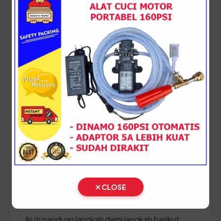
petugas SAMSAT dan pastikan data di KTP
sesuai dengan data pendukung lainnya.
Panduan Pajak 5 Tahunan
(Ganti Plat) di Sumatera Utara
Setiap lima tahun, pemilik kendaraan wajib
melakukan pergantian pelat nomor dan cek fisik
kendaraan. Siapkan dokumen tambahan ini:
STNK asli
KTP asli
SKPD asli
CLOSE
BPKB asli & copy
Ikuti panduan langkah demi langkah berikut: