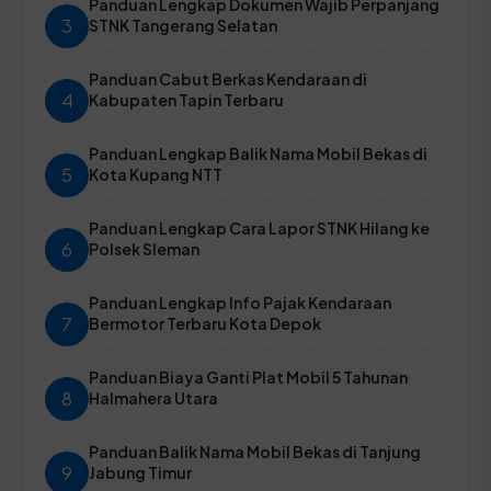
Panduan Lengkap Dokumen Wajib Perpanjang
3
STNK Tangerang Selatan
Panduan Cabut Berkas Kendaraan di
4
Kabupaten Tapin Terbaru
Panduan Lengkap Balik Nama Mobil Bekas di
5
Kota Kupang NTT
Panduan Lengkap Cara Lapor STNK Hilang ke
6
Polsek Sleman
Panduan Lengkap Info Pajak Kendaraan
7
Bermotor Terbaru Kota Depok
Panduan Biaya Ganti Plat Mobil 5 Tahunan
8
Halmahera Utara
Panduan Balik Nama Mobil Bekas di Tanjung
9
Jabung Timur