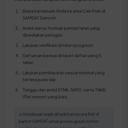
Bawa kendaraan Anda ke area Cek Fisik di
SAMSAT Samosir.
Ambil dan isi formulir pendaftaran yang
disediakan petugas.
Lakukan verifikasi di loket progresif.
Daftarkan berkas di loket daftar ulang 5
tahun.
Lakukan pembayaran sesuai nominal yang
tertera pada slip.
Tunggu dan ambil STNK, SKPD, serta TNKB
(Plat nomor) yang baru.
⚠️ Kendaraan wajib dihadirkan secara fisik di
kantor SAMSAT untuk proses gesek nomor