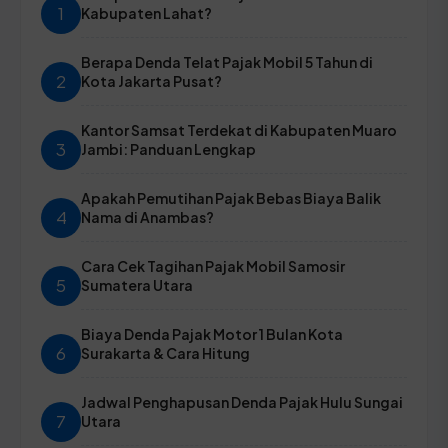
1
Kabupaten Lahat?
Berapa Denda Telat Pajak Mobil 5 Tahun di
2
Kota Jakarta Pusat?
Kantor Samsat Terdekat di Kabupaten Muaro
3
Jambi: Panduan Lengkap
Apakah Pemutihan Pajak Bebas Biaya Balik
4
Nama di Anambas?
Cara Cek Tagihan Pajak Mobil Samosir
5
Sumatera Utara
Biaya Denda Pajak Motor 1 Bulan Kota
6
Surakarta & Cara Hitung
Jadwal Penghapusan Denda Pajak Hulu Sungai
7
Utara