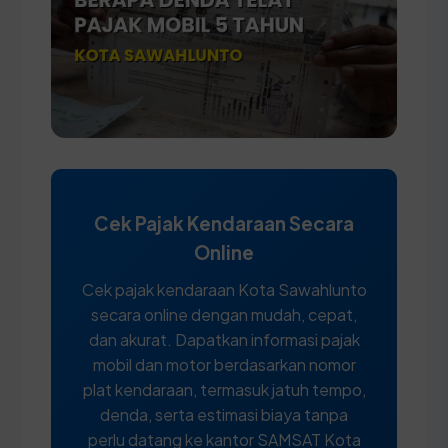
Cek Pajak Kendaraan Secara
Online
Cek pajak kendaraan Kota Sawahlunto
secara online dengan mudah, cepat,
dan akurat. Dapatkan informasi pajak
mobil dan motor berdasarkan nomor
plat kendaraan, termasuk jatuh tempo,
denda, serta estimasi biaya tanpa
perlu datang ke kantor SAMSAT Kota