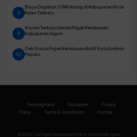
Biaya Duplikat STNK Hilang di Kabupaten Rote
8
Ndao Terbaru
Aturan Terbaru Denda Pajak Kendaraan
9
Kabupaten Agam
Cek Status Pajak Kendaraan Aktif Kota Ambon
10
Maluku
Tentang Kami
Disclaimer
Privacy
Policy
Terms & Conditions
Kontak
© 2026 Cek Pajak Kendaraan Online. Semua hak cipta