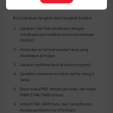
BPKB asli beserta salinan (copy)
Ikuti panduan langkah demi langkah berikut:
Lakukan Cek Fisik kendaraan dengan
membawa unit mobil ke area pemeriksaan
SAMSAT.
Ambil dan isi formulir pendaftaran yang
disediakan petugas.
Lakukan verifikasi data di loket progresif.
Serahkan dokumen ke loket daftar ulang 5
tahun.
Bayar biaya PKB, denda (jika ada), dan biaya
PNBP STNK/TNKB di kasir.
Ambil STNK, SKPD baru, dan Tanda Nomor
Kendaraan Bermotor (Plat) baru.