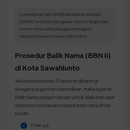
⚠️ Kendaraan fisik WAJIB dihadirkan di lokasi
SAMSAT untuk proses gesek nomor rangka dan
nomor mesin oleh petugas resmi guna
memastikan kecocokan data teknis.
Prosedur Balik Nama (BBN II)
di Kota Sawahlunto
Jika keterlambatan 5 tahun ini dibarengi
dengan pergantian kepemilikan, maka layanan
Balik Nama sangat relevan untuk dilakukan agar
dokumen kendaraan menjadi atas nama Anda
sendiri.
STNK asli