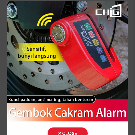
⚠️ Pastikan Anda membawa dokumen KTP dan
STNK yang ASLI serta pastikan data identitas
pada keduanya sudah sinkron agar proses
administrasi di loket SAMSAT berjalan lancar.
Panduan Pajak 5 Tahunan
(Ganti Plat) di Sumatera Barat
Setiap lima tahun, pemilik kendaraan wajib
melakukan pergantian pelat nomor dan cek fisik
kendaraan. Siapkan dokumen tambahan ini:
STNK asli
KTP asli pemilik kendaraan
SKPD asli tahun terakhir
CLOSE