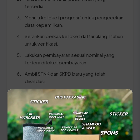
tersedia.
Menuju ke loket progresif untuk pengecekan
data kepemilikan.
Serahkan berkas ke loket daftar ulang 1 tahun
untuk verifikasi.
Lakukan pembayaran sesuai nominal yang
tertera di loket pembayaran.
Ambil STNK dan SKPD baru yang telah
divalidasi.
⚠️ Pastikan Anda membawa dokumen KTP dan
STNK yang ASLI serta pastikan data identitas
pada kedua dokumen tersebut sinkron agar
proses verifikasi berjalan lancar.