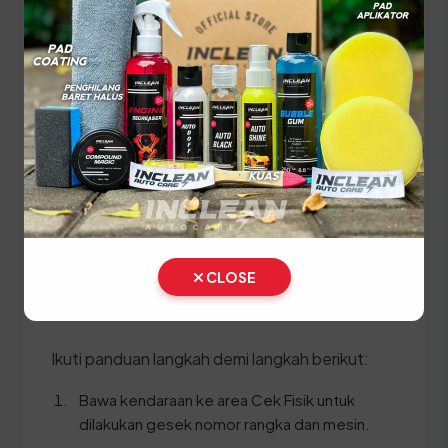
Panduan Pajak 5 Tahunan
(Ganti Plat) di Sumatera Barat
Setiap lima tahun, pemilik kendaraan wajib
melakukan pergantian pelat nomor dan cek fisik
kendaraan. Siapkan dokumen tambahan ini:
STNK asli
KTP asli
SKPD asli
CLOSE
BPKB asli & copy
Ikuti panduan langkah demi langkah berikut:
Bawa kendaraan ke area Cek Fisik untuk
dilakukan gesek nomor rangka dan mesin.