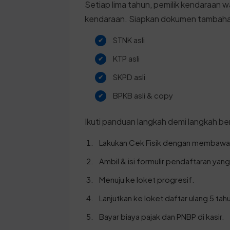
Setiap lima tahun, pemilik kendaraan w
kendaraan. Siapkan dokumen tambahan
STNK asli
KTP asli
SKPD asli
BPKB asli & copy
Ikuti panduan langkah demi langkah ber
Lakukan Cek Fisik dengan membawa 
Ambil & isi formulir pendaftaran yang
Menuju ke loket progresif.
Lanjutkan ke loket daftar ulang 5 tahu
Bayar biaya pajak dan PNBP di kasir.