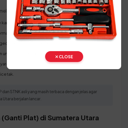
 melakukan prosesnya:
e kantor SAMSAT.
ormasi.
ngecekan status kendaraan.
n untuk verifikasi data.
CLOSE
yaran yang tersedia.
icetak.
an STNK asli yang masih terbaca dengan jelas agar
 Utara berjalan lancar.
(Ganti Plat) di Sumatera Utara