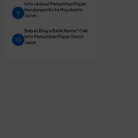
Info Jadwal Pemutihan Pajak
Kendaraan Kota Mojokerto
9
Jatim
Bebas Biaya Balik Nama? Cek
Info Pemutihan Pajak Garut
10
Jabar