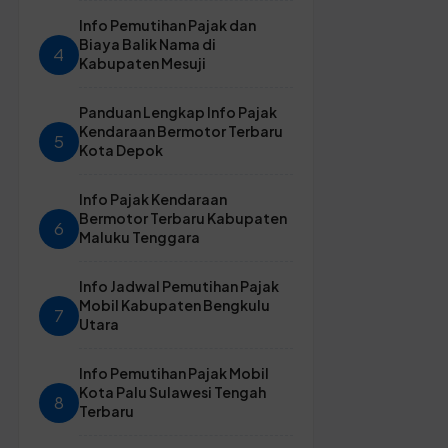
Info Pemutihan Pajak dan
Biaya Balik Nama di
4
Kabupaten Mesuji
Panduan Lengkap Info Pajak
Kendaraan Bermotor Terbaru
5
Kota Depok
Info Pajak Kendaraan
Bermotor Terbaru Kabupaten
6
Maluku Tenggara
Info Jadwal Pemutihan Pajak
Mobil Kabupaten Bengkulu
7
Utara
Info Pemutihan Pajak Mobil
Kota Palu Sulawesi Tengah
8
Terbaru