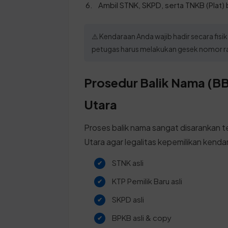
Ambil STNK, SKPD, serta TNKB (Plat) 
⚠️ Kendaraan Anda wajib hadir secara fi
petugas harus melakukan gesek nomor ra
Prosedur Balik Nama (BB
Utara
Proses balik nama sangat disarankan 
Utara agar legalitas kepemilikan kenda
STNK asli
KTP Pemilik Baru asli
SKPD asli
BPKB asli & copy