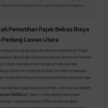
astruktur jalan di seluruh pelosok Sumatera
kah Pemutihan Pajak Bebas Biaya
n Padang Lawas Utara
encakup penghapusan denda keterlambatan Pajak
ebasan Bea Balik Nama Kendaraan Bermotor kedua
Utara, kebijakan ini mengikuti regulasi dari
ka program ini sedang berjalan, pemilik kendaraan
asi, melainkan hanya membayar pokok pajaknya saja.
mandiri jika tidak ada pemutihan, formulanya adalah
 Denda SWDKLLJ
. Nilai 'n' mewakili jumlah bulan
tihan, variabel denda (25% tersebut) akan
 otomatis. Ini adalah momen terbaik bagi warga