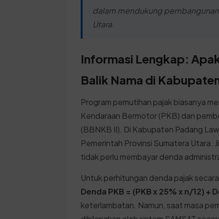
dalam mendukung pembangunan infr
Utara.
Informasi Lengkap: Apa
Balik Nama di Kabupate
Program pemutihan pajak biasanya m
Kendaraan Bermotor (PKB) dan pemb
(BBNKB II). Di Kabupaten Padang Lawas 
Pemerintah Provinsi Sumatera Utara. Ji
tidak perlu membayar denda administr
Untuk perhitungan denda pajak secara 
Denda PKB = (PKB x 25% x n/12) +
keterlambatan. Namun, saat masa pemu
dihilangkan oleh sistem SAMSAT secara