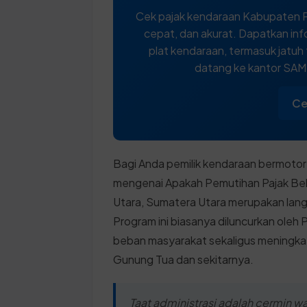
Cek pajak kendaraan Kabupaten P
cepat, dan akurat. Dapatkan inf
plat kendaraan, termasuk jatuh
datang ke kantor SA
Ce
Bagi Anda pemilik kendaraan bermotor
mengenai Apakah Pemutihan Pajak Be
Utara, Sumatera Utara merupakan lan
Program ini biasanya diluncurkan ole
beban masyarakat sekaligus meningkat
Gunung Tua dan sekitarnya.
Taat administrasi adalah cermin 