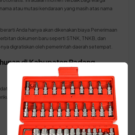
 nama atau mutasi kendaraan yang masih atas nama
 berarti Anda hanya akan dikenakan biaya Penerimaan
erbitan dokumen baru seperti STNK, TNKB, dan
ya digratiskan oleh pemerintah daerah setempat.
ahunan di Kabupaten Padang
 datang ke kantor SAMSAT Sumatera Utara, pastikan
rikut: