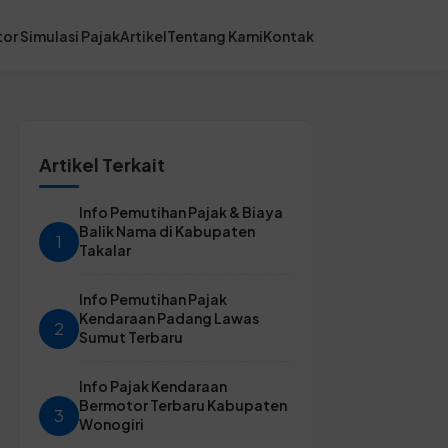
or Simulasi Pajak
Artikel
Tentang Kami
Kontak
Artikel Terkait
Info Pemutihan Pajak & Biaya
Balik Nama di Kabupaten
1
Takalar
Info Pemutihan Pajak
Kendaraan Padang Lawas
2
Sumut Terbaru
Info Pajak Kendaraan
Bermotor Terbaru Kabupaten
3
Wonogiri