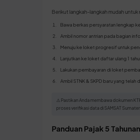
Berikut langkah-langkah mudah untuk
Bawa berkas persyaratan lengkap k
Ambil nomor antrian pada bagian inf
Menuju ke loket progresif untuk pe
Lanjutkan ke loket daftar ulang 1 tahu
Lakukan pembayaran di loket pemba
Ambil STNK & SKPD baru yang telah d
⚠️ Pastikan Anda membawa dokumen KTP d
proses verifikasi data di SAMSAT Sumatera
Panduan Pajak 5 Tahunan 