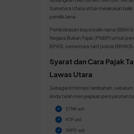
Sumatera Utara untuk melakukan balik
pemilik lama.
Pembebasan biaya balik nama (BBN II)
Negara Bukan Pajak (PNBP) untuk pen
BPKB, sementara tarif pokok BBNKB-n
Syarat dan Cara Pajak T
Lawas Utara
Sebagai informasi tambahan, sebelum
Anda telah menyiapkan persyaratan be
STNK asli
KTP asli
SKPD asli