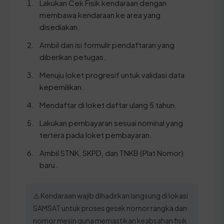
Lakukan Cek Fisik kendaraan dengan
membawa kendaraan ke area yang
disediakan.
Ambil dan isi formulir pendaftaran yang
diberikan petugas.
Menuju loket progresif untuk validasi data
kepemilikan.
Mendaftar di loket daftar ulang 5 tahun.
Lakukan pembayaran sesuai nominal yang
tertera pada loket pembayaran.
Ambil STNK, SKPD, dan TNKB (Plat Nomor)
baru.
⚠️ Kendaraan wajib dihadirkan langsung di lokasi
SAMSAT untuk proses gesek nomor rangka dan
nomor mesin guna memastikan keabsahan fisik