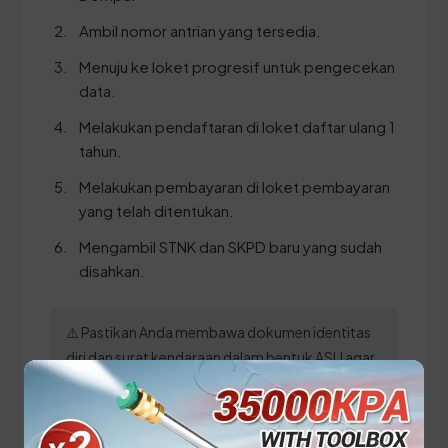
Ambil nomor antrian yang tersedia.
Menuju ke loket progresif untuk pengecekan
data.
Melakukan pendaftaran di loket daftar ulang 1
tahun.
Melakukan pembayaran di loket pembayaran
yang telah ditentukan.
Mengambil STNK dan SKPD baru yang sudah
disahkan.
⚠️ Pastikan Anda membawa dokumen identitas
diri dan surat kendaraan dalam bentuk ASLI agar
proses verifikasi di SAMSAT Dompu berjalan
lancar tanpa hambatan administratif.