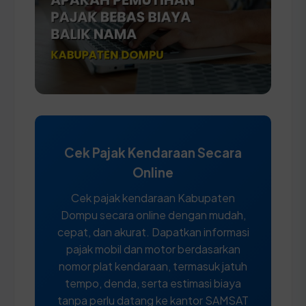
Cek Pajak Kendaraan Secara
Online
Cek pajak kendaraan Kabupaten
Dompu secara online dengan mudah,
cepat, dan akurat. Dapatkan informasi
pajak mobil dan motor berdasarkan
nomor plat kendaraan, termasuk jatuh
tempo, denda, serta estimasi biaya
tanpa perlu datang ke kantor SAMSAT