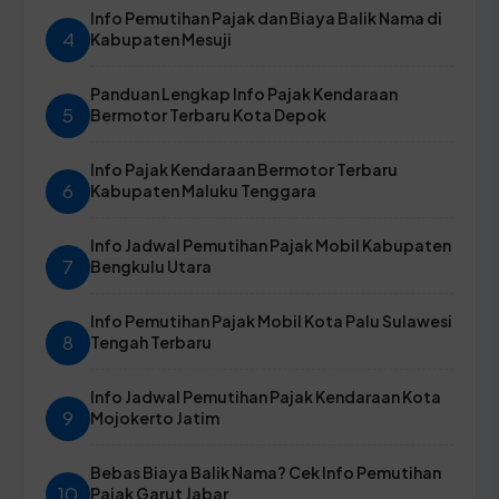
Info Pemutihan Pajak dan Biaya Balik Nama di
4
Kabupaten Mesuji
Panduan Lengkap Info Pajak Kendaraan
5
Bermotor Terbaru Kota Depok
Info Pajak Kendaraan Bermotor Terbaru
6
Kabupaten Maluku Tenggara
Info Jadwal Pemutihan Pajak Mobil Kabupaten
7
Bengkulu Utara
Info Pemutihan Pajak Mobil Kota Palu Sulawesi
8
Tengah Terbaru
Info Jadwal Pemutihan Pajak Kendaraan Kota
9
Mojokerto Jatim
Bebas Biaya Balik Nama? Cek Info Pemutihan
10
Pajak Garut Jabar