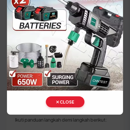
Panduan Pajak 5 Tahunan
(Ganti Plat) di Nusa Tenggara
Barat
Setiap lima tahun, pemilik kendaraan wajib
melakukan pergantian pelat nomor dan cek fisik
kendaraan. Siapkan dokumen tambahan ini:
STNK asli
KTP asli
SKPD asli
CLOSE
BPKB asli & copy
Ikuti panduan langkah demi langkah berikut: