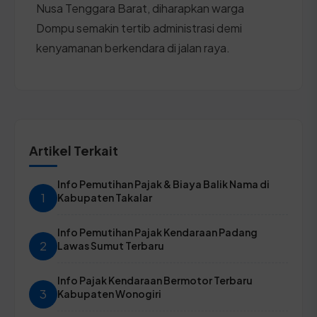
Nusa Tenggara Barat, diharapkan warga
Dompu semakin tertib administrasi demi
kenyamanan berkendara di jalan raya.
Artikel Terkait
Info Pemutihan Pajak & Biaya Balik Nama di
1
Kabupaten Takalar
Info Pemutihan Pajak Kendaraan Padang
2
Lawas Sumut Terbaru
Info Pajak Kendaraan Bermotor Terbaru
3
Kabupaten Wonogiri