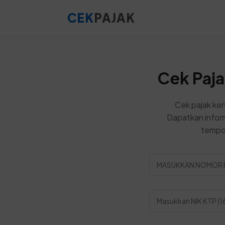
CEK
PAJAK
Cek Paja
Cek pajak ken
Dapatkan inform
tempo,