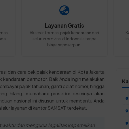
Layanan Gratis
rmasi
Akses informasi pajak kendaraan dari
K
nda
seluruh provinsi di Indonesia tanpa
I
biaya sepeserpun.
asi dan cara cek pajak kendaraan di Kota Jakarta
ilik kendaraan bermotor. Baik Anda ingin melakukan
Ka
embayar pajak tahunan, ganti pelat nomor, hingga
ang hilang, memahami prosedur resminya akan
uan nasional ini disusun untuk membantu Anda
alur layanan di kantor SAMSAT terdekat.
 waktu dan mengurus legalitas kepemilikan