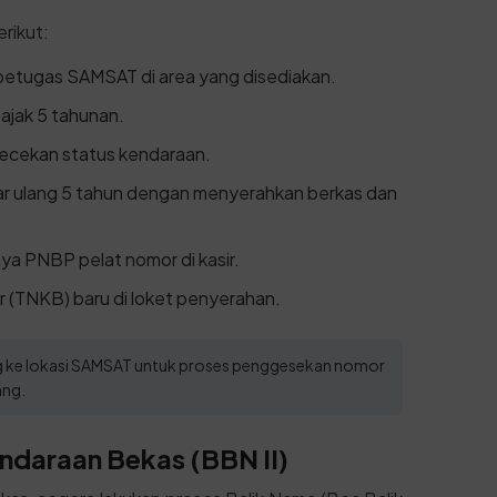
rikut:
 petugas SAMSAT di area yang disediakan.
pajak 5 tahunan.
gecekan status kendaraan.
tar ulang 5 tahun dengan menyerahkan berkas dan
ya PNBP pelat nomor di kasir.
 (TNKB) baru di loket penyerahan.
ung ke lokasi SAMSAT untuk proses penggesekan nomor
ang.
ndaraan Bekas (BBN II)