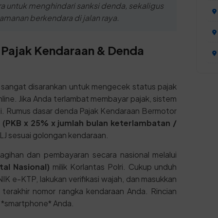
a untuk menghindari sanksi denda, sekaligus
anan berkendara di jalan raya.
 Pajak Kendaraan & Denda
sangat disarankan untuk mengecek status pajak
ine. Jika Anda terlambat membayar pajak, sistem
i. Rumus dasar denda Pajak Kendaraan Bermotor
:
(PKB x 25% x jumlah bulan keterlambatan /
J sesuai golongan kendaraan.
gihan dan pembayaran secara nasional melalui
al Nasional)
milik Korlantas Polri. Cukup unduh
NIK e-KTP, lakukan verifikasi wajah, dan masukkan
t terakhir nomor rangka kendaraan Anda. Rincian
r *smartphone* Anda.