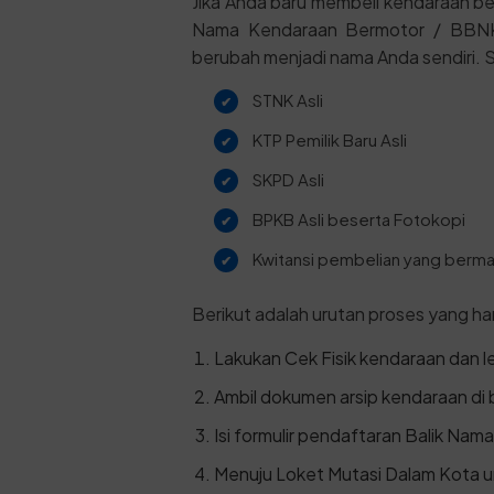
Jika Anda baru membeli kendaraan be
Nama Kendaraan Bermotor / BBNKB I
berubah menjadi nama Anda sendiri. Si
STNK Asli
KTP Pemilik Baru Asli
SKPD Asli
BPKB Asli beserta Fotokopi
Kwitansi pembelian yang bermat
Berikut adalah urutan proses yang haru
Lakukan Cek Fisik kendaraan dan leg
Ambil dokumen arsip kendaraan di 
Isi formulir pendaftaran Balik Nama
Menuju Loket Mutasi Dalam Kota