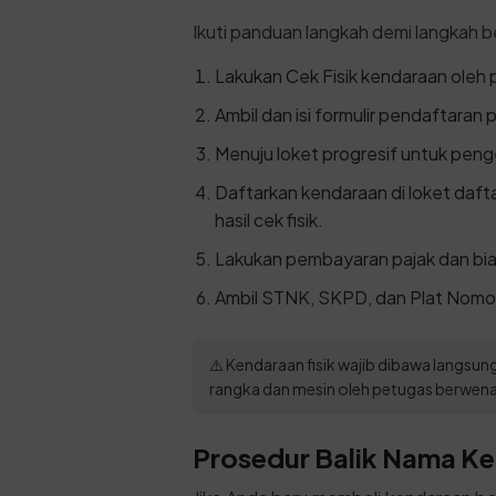
Ikuti panduan langkah demi langkah be
Lakukan Cek Fisik kendaraan oleh
Ambil dan isi formulir pendaftaran 
Menuju loket progresif untuk pen
Daftarkan kendaraan di loket daf
hasil cek fisik.
Lakukan pembayaran pajak dan bia
Ambil STNK, SKPD, dan Plat Nomor
⚠️ Kendaraan fisik wajib dibawa langs
rangka dan mesin oleh petugas berwen
Prosedur Balik Nama Ke