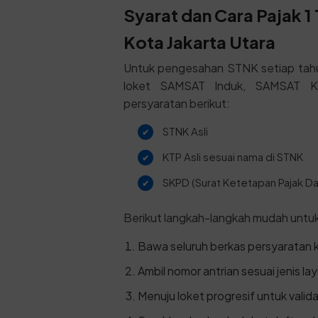
Syarat dan Cara Pajak 
Kota Jakarta Utara
Untuk pengesahan STNK setiap tahun
loket SAMSAT Induk, SAMSAT Kel
persyaratan berikut:
STNK Asli
KTP Asli sesuai nama di STNK
SKPD (Surat Ketetapan Pajak Dae
Berikut langkah-langkah mudah untu
Bawa seluruh berkas persyaratan 
Ambil nomor antrian sesuai jenis la
Menuju loket progresif untuk valid