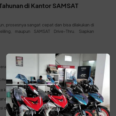
1 Tahunan di Kantor SAMSAT
, prosesnya sangat cepat dan bisa dilakukan di
iling, maupun SAMSAT Drive-Thru. Siapkan
rah) Asli / Lembar Notice Pajak tahun lalu
k melakukan prosesnya:
ke kantor SAMSAT terdekat.
yanan.
asi data kepemilikan kendaraan.