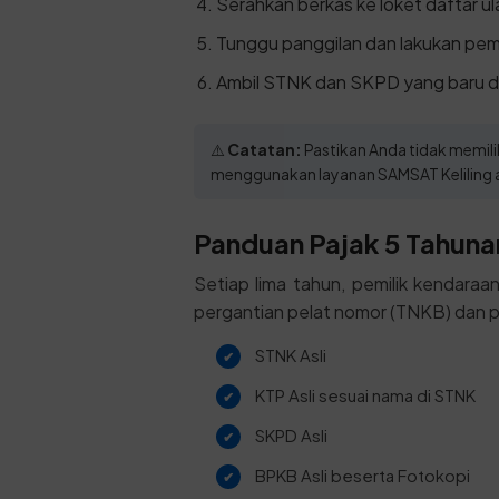
Serahkan berkas ke loket daftar ul
Tunggu panggilan dan lakukan pem
Ambil STNK dan SKPD yang baru d
⚠️
Catatan:
Pastikan Anda tidak memiliki
menggunakan layanan SAMSAT Keliling a
Panduan Pajak 5 Tahunan
Setiap lima tahun, pemilik kendara
pergantian pelat nomor (TNKB) dan p
STNK Asli
KTP Asli sesuai nama di STNK
SKPD Asli
BPKB Asli beserta Fotokopi