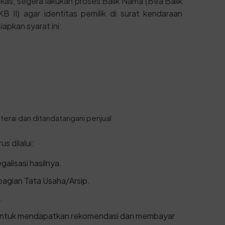
kas, segera lakukan proses Balik Nama (Bea Balik
I) agar identitas pemilik di surat kendaraan
apkan syarat ini:
erai dan ditandatangani penjual
s dilalui:
alisasi hasilnya.
bagian Tata Usaha/Arsip.
.
 untuk mendapatkan rekomendasi dan membayar