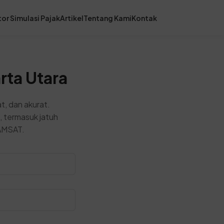
or Simulasi Pajak
Artikel
Tentang Kami
Kontak
rta Utara
t, dan akurat.
, termasuk jatuh
SAMSAT.