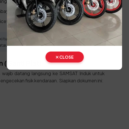
ang 1 tahun.
bayaran di loket kasir/pembayaran.
icetak.
 tunggakan pajak lebih dari 1 tahun jika ingin
tau Drive-Thru.
CLOSE
 (Ganti Plat)
an wajib datang langsung ke SAMSAT Induk untuk
engecekan fisik kendaraan. Siapkan dokumen ini: