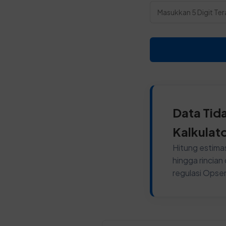
Data Tid
Kalkulat
Hitung estimas
hingga rincia
regulasi Opse