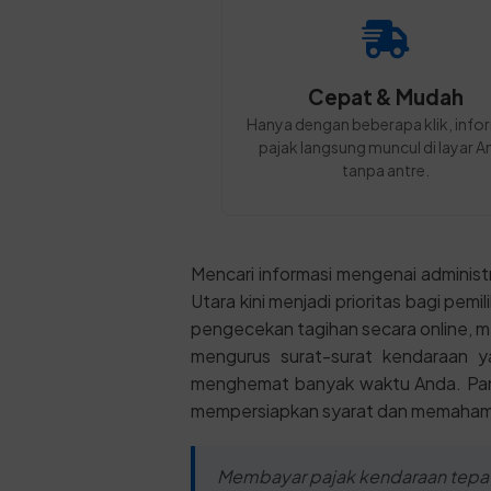
Cepat & Mudah
Hanya dengan beberapa klik, info
pajak langsung muncul di layar A
tanpa antre.
Mencari informasi mengenai administr
Utara kini menjadi prioritas bagi pem
pengecekan tagihan secara online, m
mengurus surat-surat kendaraan y
menghemat banyak waktu Anda. Pand
mempersiapkan syarat dan memahami 
Membayar pajak kendaraan tepat