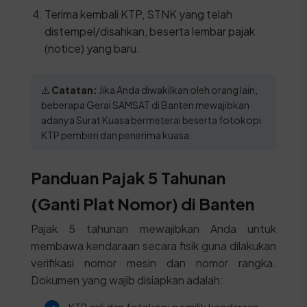
Terima kembali KTP, STNK yang telah
distempel/disahkan, beserta lembar pajak
(notice) yang baru.
⚠️
Catatan:
Jika Anda diwakilkan oleh orang lain,
beberapa Gerai SAMSAT di Banten mewajibkan
adanya Surat Kuasa bermeterai beserta fotokopi
KTP pemberi dan penerima kuasa.
Panduan Pajak 5 Tahunan
(Ganti Plat Nomor) di Banten
Pajak 5 tahunan mewajibkan Anda untuk
membawa kendaraan secara fisik guna dilakukan
verifikasi nomor mesin dan nomor rangka.
Dokumen yang wajib disiapkan adalah:
KTP asli dan fotokopi pemilik kendaraan.