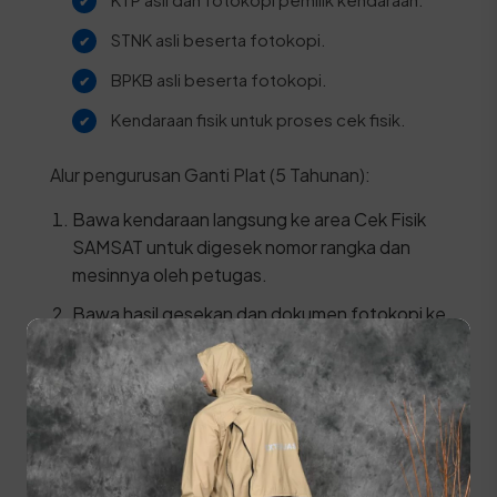
STNK asli beserta fotokopi.
BPKB asli beserta fotokopi.
Kendaraan fisik untuk proses cek fisik.
Alur pengurusan Ganti Plat (5 Tahunan):
Bawa kendaraan langsung ke area Cek Fisik
SAMSAT untuk digesek nomor rangka dan
mesinnya oleh petugas.
Bawa hasil gesekan dan dokumen fotokopi ke
Loket Cek Fisik untuk dilegalisir.
Ambil dan isi formulir permohonan
perpanjangan 5 tahun.
Daftarkan berkas ke Loket Pendaftaran
Utama (SAMSAT Induk).