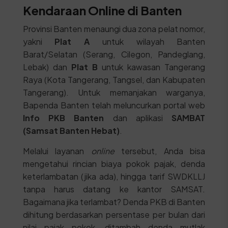
Kendaraan Online di Banten
Provinsi Banten menaungi dua zona pelat nomor,
yakni
Plat A
untuk wilayah Banten
Barat/Selatan (Serang, Cilegon, Pandeglang,
Lebak) dan
Plat B
untuk kawasan Tangerang
Raya (Kota Tangerang, Tangsel, dan Kabupaten
Tangerang). Untuk memanjakan warganya,
Bapenda Banten telah meluncurkan portal web
Info PKB Banten
dan aplikasi
SAMBAT
(Samsat Banten Hebat)
.
Melalui layanan
online
tersebut, Anda bisa
mengetahui rincian biaya pokok pajak, denda
keterlambatan (jika ada), hingga tarif SWDKLLJ
tanpa harus datang ke kantor SAMSAT.
Bagaimana jika terlambat? Denda PKB di Banten
dihitung berdasarkan persentase per bulan dari
nilai pajak pokok, ditambah denda mutlak