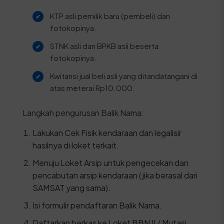
KTP asli pemilik baru (pembeli) dan
fotokopinya.
STNK asli dan BPKB asli beserta
fotokopinya.
Kwitansi jual beli asli yang ditandatangani di
atas meterai Rp10.000.
Langkah pengurusan Balik Nama:
Lakukan Cek Fisik kendaraan dan legalisir
hasilnya di loket terkait.
Menuju Loket Arsip untuk pengecekan dan
pencabutan arsip kendaraan (jika berasal dari
SAMSAT yang sama).
Isi formulir pendaftaran Balik Nama.
Daftarkan berkas ke Loket BBN II / Mutasi