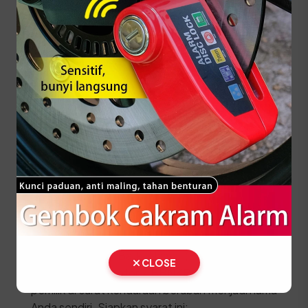
Lakukan pembayaran pajak dan biaya PNBP
pelat nomor di kasir.
Ambil STNK, SKPD, dan Plat Nomor (TNKB)
baru di loket penyerahan.
⚠️ Kendaraan fisik wajib dibawa langsung ke lokasi
SAMSAT untuk proses penggesekan nomor
rangka dan mesin oleh petugas berwenang.
Prosedur Balik Nama
Kendaraan Bekas (BBN II)
Jika Anda baru membeli kendaraan bekas, segera
lakukan proses Balik Nama (Bea Balik Nama
CLOSE
Kendaraan Bermotor / BBNKB II) agar identitas
pemilik di surat kendaraan berubah menjadi nama
Anda sendiri. Siapkan syarat ini: