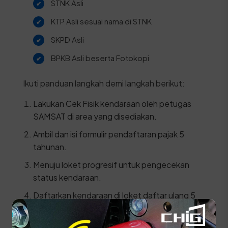
STNK Asli
KTP Asli sesuai nama di STNK
SKPD Asli
BPKB Asli beserta Fotokopi
Ikuti panduan langkah demi langkah berikut:
Lakukan Cek Fisik kendaraan oleh petugas
SAMSAT di area yang disediakan.
Ambil dan isi formulir pendaftaran pajak 5
tahunan.
Menuju loket progresif untuk pengecekan
status kendaraan.
Daftarkan kendaraan di loket daftar ulang 5
tahun dengan menyerahkan berkas dan hasil
cek fisik.