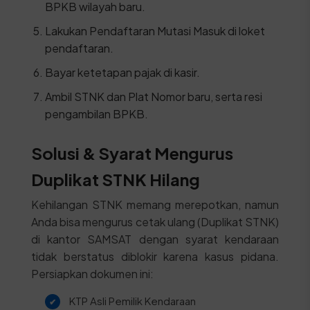
BPKB wilayah baru.
Lakukan Pendaftaran Mutasi Masuk di loket
pendaftaran.
Bayar ketetapan pajak di kasir.
Ambil STNK dan Plat Nomor baru, serta resi
pengambilan BPKB.
Solusi & Syarat Mengurus
Duplikat STNK Hilang
Kehilangan STNK memang merepotkan, namun
Anda bisa mengurus cetak ulang (Duplikat STNK)
di kantor SAMSAT dengan syarat kendaraan
tidak berstatus diblokir karena kasus pidana.
Persiapkan dokumen ini:
KTP Asli Pemilik Kendaraan