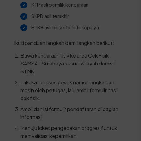
KTP asli pemilik kendaraan
SKPD asli terakhir
BPKB asli beserta fotokopinya
Ikuti panduan langkah demi langkah berikut:
Bawa kendaraan fisik ke area Cek Fisik
SAMSAT Surabaya sesuai wilayah domisili
STNK.
Lakukan proses gesek nomor rangka dan
mesin oleh petugas, lalu ambil formulir hasil
cek fisik.
Ambil dan isi formulir pendaftaran di bagian
informasi.
Menuju loket pengecekan progresif untuk
memvalidasi kepemilikan.