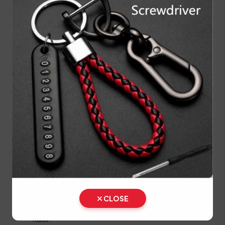
SAMSAT:
Lakukan Cek Fisik kendaraan di SAMSAT
Surabaya.
Ambil berkas arsip kendaraan di bagian arsip.
Isi formulir pendaftaran balik nama secara
lengkap.
Menuju Loket Mutasi Dalam Kota untuk
mendapatkan rekomendasi dan membayar
biaya PNBP.
Lakukan pengecekan status pajak progresif.
Menuju Loket BPKB untuk membayar PNBP
BPKB dan menyerahkan berkas.
Lakukan pendaftaran di Loket BBN II.
CLOSE
Bayar pajak kendaraan dan biaya balik nama di
kasir.