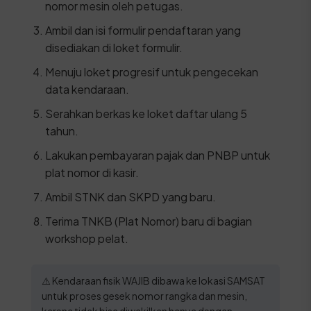
nomor mesin oleh petugas.
Ambil dan isi formulir pendaftaran yang
disediakan di loket formulir.
Menuju loket progresif untuk pengecekan
data kendaraan.
Serahkan berkas ke loket daftar ulang 5
tahun.
Lakukan pembayaran pajak dan PNBP untuk
plat nomor di kasir.
Ambil STNK dan SKPD yang baru.
Terima TNKB (Plat Nomor) baru di bagian
workshop pelat.
⚠️ Kendaraan fisik WAJIB dibawa ke lokasi SAMSAT
untuk proses gesek nomor rangka dan mesin,