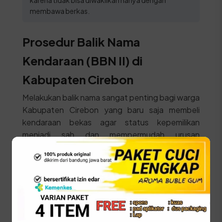
karena tidak bisa diwakilkan hanya dengan
membawa berkas.
Prosedur Balik Nama
Kendaraan (BBN II) di
Kabupaten Cirebon
Melakukan balik nama sangat penting bagi warga
Kabupaten Cirebon yang baru saja membeli
kendaraan bekas agar status kepemilikan
menjadi sah dan mempermudah urusan
administrasi di masa depan.
STNK asli
KTP Pemilik Baru asli
SKPD asli
BPKB asli & fotokopi