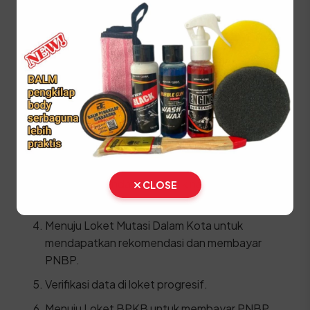
Kwitansi pembelian kendaraan bermaterai
cukup
Berikut adalah urutan proses yang harus dilalui di
SAMSAT:
Lakukan Cek Fisik kendaraan di area yang
ditentukan.
Ambil Arsip kendaraan di bagian arsip SAMSAT.
Isi formulir pendaftaran balik nama secara
CLOSE
lengkap.
Menuju Loket Mutasi Dalam Kota untuk
mendapatkan rekomendasi dan membayar
PNBP.
Verifikasi data di loket progresif.
Menuju Loket BPKB untuk membayar PNBP