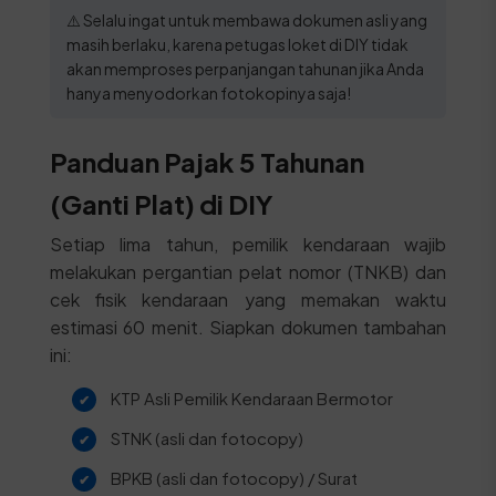
⚠️ Selalu ingat untuk membawa dokumen asli yang
masih berlaku, karena petugas loket di DIY tidak
akan memproses perpanjangan tahunan jika Anda
hanya menyodorkan fotokopinya saja!
Panduan Pajak 5 Tahunan
(Ganti Plat) di DIY
Setiap lima tahun, pemilik kendaraan wajib
melakukan pergantian pelat nomor (TNKB) dan
cek fisik kendaraan yang memakan waktu
estimasi 60 menit. Siapkan dokumen tambahan
ini:
KTP Asli Pemilik Kendaraan Bermotor
STNK (asli dan fotocopy)
BPKB (asli dan fotocopy) / Surat