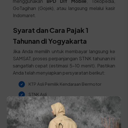
menggunakan
BPD DIY Mobile
, Tokopedia,
GoTagihan (Gojek), atau langsung melalui kasir
Indomaret.
Syarat dan Cara Pajak 1
Tahunan di Yogyakarta
Jika Anda memilih untuk membayar langsung ke
SAMSAT, proses perpanjangan STNK tahunan ini
sangatlah cepat (estimasi 5-10 menit). Pastikan
Anda telah menyiapkan persyaratan berikut:
KTP Asli Pemilik Kendaraan Bermotor
STNK Asli
Khusus Badan Hukum:
Wajib melampirkan
Salinan Akte Pendirian, Keterangan Domisili,
dan Surat Kuasa.