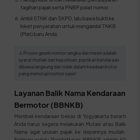
tagihan pajak serta PNBP pelat nomor.
Ambil STNK dan SKPD, lalu bawa bukti ke
loket penyerahan untuk mengambil TNKB
(Plat) baru Anda.
⚠️ Proses gesek nomor rangka dan mesin adalah
syarat mutlak dari kepolisian, pastikan kendaraan
dibawa langsung dan tidak dalam keadaan kotor
yang menutupi nomor sasis!
Layanan Balik Nama Kendaraan
Bermotor (BBNKB)
Membeli kendaraan bekas di Yogyakarta berarti
Anda harus segera melakukan Mutasi atau Balik
Nama agar urusan pajak ke depannya mudah.
Estimasi waktu Pendaftaran BBNKB adalah 60