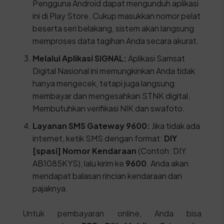
Pengguna Android dapat mengunduh aplikasi
ini di Play Store. Cukup masukkan nomor pelat
beserta seri belakang, sistem akan langsung
memproses data tagihan Anda secara akurat.
Melalui Aplikasi SIGNAL:
Aplikasi Samsat
Digital Nasional ini memungkinkan Anda tidak
hanya mengecek, tetapi juga langsung
membayar dan mengesahkan STNK digital.
Membutuhkan verifikasi NIK dan swafoto.
Layanan SMS Gateway 9600:
Jika tidak ada
internet, ketik SMS dengan format:
DIY
[spasi] Nomor Kendaraan
(Contoh: DIY
AB1085KYS), lalu kirim ke
9600
. Anda akan
mendapat balasan rincian kendaraan dan
pajaknya.
Untuk pembayaran online, Anda bisa