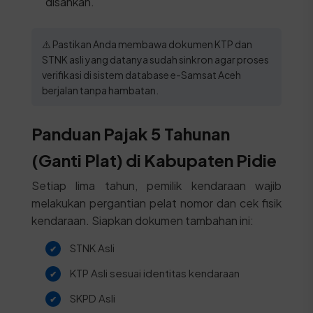
disahkan.
⚠️ Pastikan Anda membawa dokumen KTP dan
STNK asli yang datanya sudah sinkron agar proses
verifikasi di sistem database e-Samsat Aceh
berjalan tanpa hambatan.
Panduan Pajak 5 Tahunan
(Ganti Plat) di Kabupaten Pidie
Setiap lima tahun, pemilik kendaraan wajib
melakukan pergantian pelat nomor dan cek fisik
kendaraan. Siapkan dokumen tambahan ini:
STNK Asli
KTP Asli sesuai identitas kendaraan
SKPD Asli