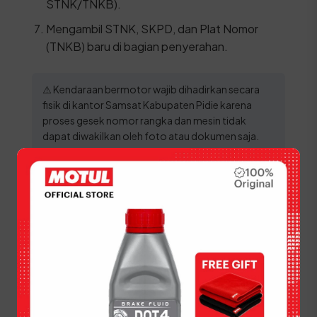
STNK/TNKB).
Mengambil STNK, SKPD, dan Plat Nomor
(TNKB) baru di bagian penyerahan.
⚠️ Kendaraan bermotor wajib dihadirkan secara
fisik di kantor Samsat Kabupaten Pidie karena
proses gesek nomor rangka dan mesin tidak
dapat diwakilkan oleh foto atau dokumen saja.
Prosedur Balik Nama
Kendaraan (BBN II) di
Kabupaten Pidie
Melakukan balik nama sangat penting bagi warga
Kabupaten Pidie yang baru saja membeli
kendaraan bekas agar legalitas kepemilikan
menjadi sah atas nama sendiri dan