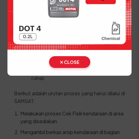
mempermudah urusan administratif di masa
depan.
STNK Asli
KTP Pemilik Baru yang asli
SKPD Asli
BPKB Asli dan fotokopi
CLOSE
Kwitansi pembelian kendaraan bermaterai
cukup
Berikut adalah urutan proses yang harus dilalui di
SAMSAT:
Melakukan proses Cek Fisik kendaraan di area
yang disediakan.
Mengambil berkas arsip kendaraan di bagian