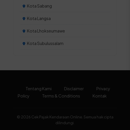
Kota Sabang
Kota Langsa
Kota Lhokseumawe
Kota Subulussalam
Tentang Kami
Disclaimer
Privacy
Policy
Terms & Conditions
Kontak
© 2026 Cek Pajak Kendaraan Online. Semua hak cipta
dilindungi.