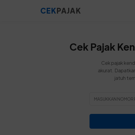
CEK
PAJAK
Cek Pajak Ke
Cek pajak kend
akurat. Dapatkan
jatuh tem