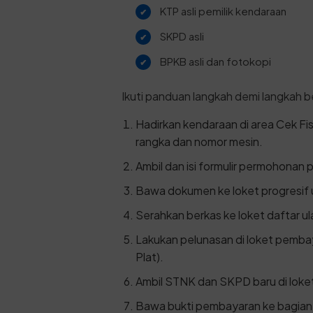
KTP asli pemilik kendaraan
SKPD asli
BPKB asli dan fotokopi
Ikuti panduan langkah demi langkah be
Hadirkan kendaraan di area Cek F
rangka dan nomor mesin.
Ambil dan isi formulir permohonan
Bawa dokumen ke loket progresif
Serahkan berkas ke loket daftar ul
Lakukan pelunasan di loket pemb
Plat).
Ambil STNK dan SKPD baru di loke
Bawa bukti pembayaran ke bagian