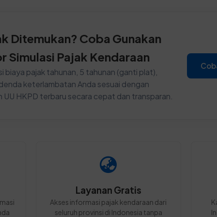
ak Ditemukan? Coba Gunakan
or Simulasi Pajak Kendaraan
Cob
i biaya pajak tahunan, 5 tahunan (ganti plat),
n denda keterlambatan Anda sesuai dengan
n UU HKPD terbaru secara cepat dan transparan.
Layanan Gratis
rmasi
Akses informasi pajak kendaraan dari
K
nda
seluruh provinsi di Indonesia tanpa
I