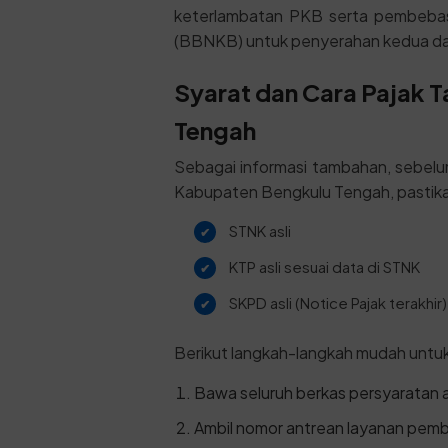
keterlambatan PKB serta pembeba
(BBNKB) untuk penyerahan kedua da
Syarat dan Cara Pajak 
Tengah
Sebagai informasi tambahan, sebel
Kabupaten Bengkulu Tengah, pastika
STNK asli
KTP asli sesuai data di STNK
SKPD asli (Notice Pajak terakhir)
Berikut langkah-langkah mudah untu
Bawa seluruh berkas persyaratan a
Ambil nomor antrean layanan pemb