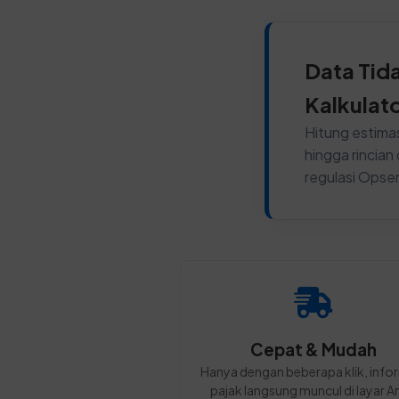
Data Tid
Kalkulat
Hitung estimas
hingga rincia
regulasi Opse
Cepat & Mudah
Hanya dengan beberapa klik, info
pajak langsung muncul di layar A