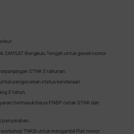
rikut:
isik SAMSAT Bengkulu Tengah untuk gesek nomor
 perpanjangan STNK 5 tahunan.
 untuk pengecekan status kendaraan.
ang 5 tahun.
ayaran (termasuk biaya PNBP cetak STNK dan
t penyerahan.
 workshop TNKB untuk mengambil Plat nomor