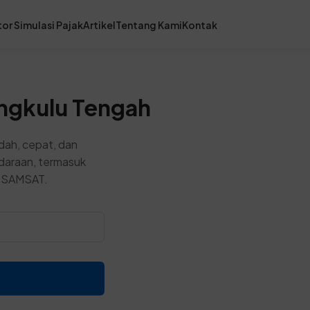
or Simulasi Pajak
Artikel
Tentang Kami
Kontak
ngkulu Tengah
ah, cepat, dan
ndaraan, termasuk
or SAMSAT.