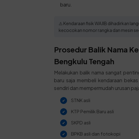
baru.
⚠️ Kendaraan fisik WAJIB dihadirkan l
kecocokan nomor rangka dan mesin se
Prosedur Balik Nama Ke
Bengkulu Tengah
Melakukan balik nama sangat penti
baru saja membeli kendaraan bekas
sendiri dan mempermudah urusan paj
STNK asli
KTP Pemilik Baru asli
SKPD asli
BPKB asli dan fotokopi