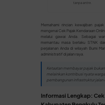
tanpa antre.
Memahami rincian kewajiban pajak 
mengenai Cek Pajak Kendaraan Onlin
melalui gawai Anda. Sebagai wa
memantau masa berlaku STNK dan 
perjalanan Anda di wilayah Bumi Ma
administratif di jalan raya.
Ketaatan membayar pajak bukan
melainkan kontribusi nyata war
pembangunan infrastruktur jalan d
Informasi Lengkap: Cek 
Kabupaten Bengkulu Te