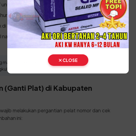
untuk verifikasi data.
ahun untuk validasi data kendaraan.
 di loket pembayaran/kasir.
l nama Anda untuk penyerahan STNK & SKPD
CLOSE
 masih berlaku dan tidak rusak agar proses
kulu Tengah berjalan tanpa kendala.
 (Ganti Plat) di Kabupaten
n wajib melakukan pergantian pelat nomor dan cek
bahan ini: