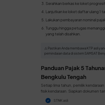
Serahkan berkas ke loket progresif 
Lanjutkan ke loket daftar ulang 1 t
Lakukan pembayaran nominal pajak
Tunggu hingga petugas memanggi
yang telah disahkan.
⚠️ Pastikan Anda membawa KTP asli yang
pemindaian data di sistem SAMSAT Beng
Panduan Pajak 5 Tahunan
Bengkulu Tengah
Setiap lima tahun, pemilik kendaraa
fisik kendaraan. Siapkan dokumen tam
STNK asli