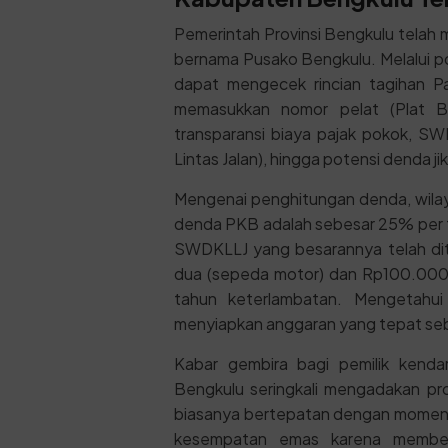
Pemerintah Provinsi Bengkulu telah me
bernama Pusako Bengkulu. Melalui p
dapat mengecek rincian tagihan 
memasukkan nomor pelat (Plat B
transparansi biaya pajak pokok, S
Lintas Jalan), hingga potensi denda ji
Mengenai penghitungan denda, wila
denda PKB adalah sebesar 25% per t
SWDKLLJ yang besarannya telah dit
dua (sepeda motor) dan Rp100.000 
tahun keterlambatan. Mengetahui
menyiapkan anggaran yang tepat se
Kabar gembira bagi pemilik kenda
Bengkulu seringkali mengadakan pr
biasanya bertepatan dengan momen ha
kesempatan emas karena member