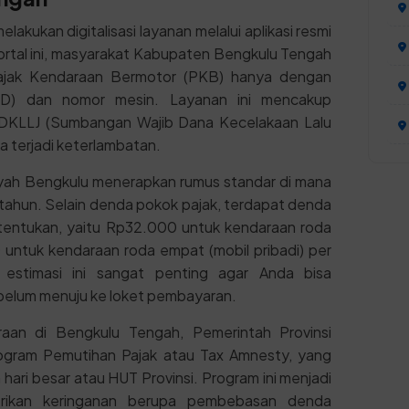
lakukan digitalisasi layanan melalui aplikasi resmi
ortal ini, masyarakat Kabupaten Bengkulu Tengah
Pajak Kendaraan Bermotor (PKB) hanya dengan
D) dan nomor mesin. Layanan ini mencakup
WDKLLJ (Sumbangan Wajib Dana Kecelakaan Lalu
ka terjadi keterlambatan.
yah Bengkulu menerapkan rumus standar di mana
ahun. Selain denda pokok pajak, terdapat denda
entukan, yaitu Rp32.000 untuk kendaraan roda
untuk kendaraan roda empat (mobil pribadi) per
 estimasi ini sangat penting agar Anda bisa
belum menuju ke loket pembayaran.
raan di Bengkulu Tengah, Pemerintah Provinsi
ogram Pemutihan Pajak atau Tax Amnesty, yang
ri besar atau HUT Provinsi. Program ini menjadi
ikan keringanan berupa pembebasan denda