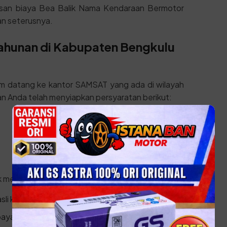
san biaya Bea Balik Nama Kendaraan Bermotor
n seterusnya.
Tahunan di Kabupaten Bengkulu
um datang ke kantor SAMSAT yang ada di wilayah
n Anda telah menyiapkan persyaratan berikut:
k melakukan prosesnya:
sli ke kantor SAMSAT terdekat.
ayaran pajak.