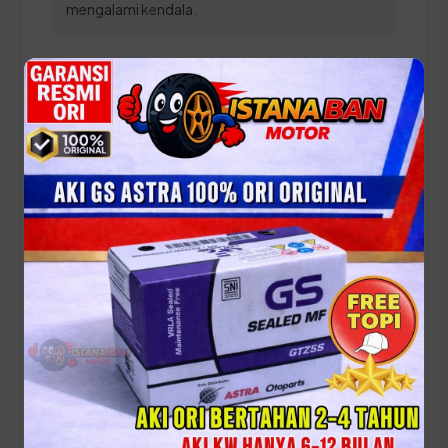
mengalami kendala.
Panduan Pajak 5 Tahunan
(Ganti Plat) di Sulawesi Utara
Setiap lima tahun, pemilik kendaraan wajib
melakukan pergantian pelat nomor dan cek fisik
kendaraan. Siapkan dokumen tambahan ini:
STNK asli
KTP asli
SKPD asli
BPKB asli & copy
Ikuti panduan langkah demi langkah berikut: