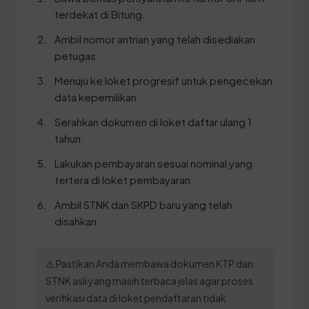
terdekat di Bitung.
Ambil nomor antrian yang telah disediakan
petugas.
Menuju ke loket progresif untuk pengecekan
data kepemilikan.
Serahkan dokumen di loket daftar ulang 1
tahun.
Lakukan pembayaran sesuai nominal yang
tertera di loket pembayaran.
Ambil STNK dan SKPD baru yang telah
disahkan.
⚠️ Pastikan Anda membawa dokumen KTP dan
STNK asli yang masih terbaca jelas agar proses
verifikasi data di loket pendaftaran tidak