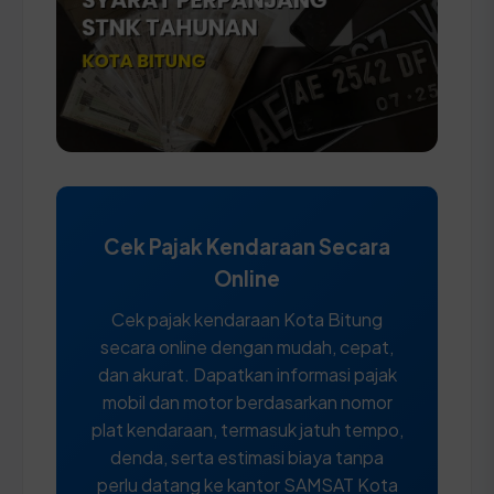
Cek Pajak Kendaraan Secara
Online
Cek pajak kendaraan Kota Bitung
secara online dengan mudah, cepat,
dan akurat. Dapatkan informasi pajak
mobil dan motor berdasarkan nomor
plat kendaraan, termasuk jatuh tempo,
denda, serta estimasi biaya tanpa
perlu datang ke kantor SAMSAT Kota