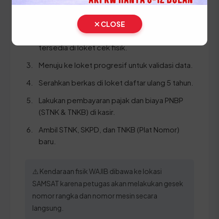
Lakukan Cek Fisik kendaraan (wajib membawa
unit kendaraan ke SAMSAT).
CLOSE
Ambil dan isi formulir pendaftaran yang
tersedia di loket cek fisik.
Menuju ke loket progresif untuk validasi data.
Serahkan berkas di loket daftar ulang 5 tahun.
Lakukan pembayaran pajak dan biaya PNBP
(STNK & TNKB) di kasir.
Ambil STNK, SKPD, dan TNKB (Plat Nomor)
baru.
⚠️ Kendaraan fisik WAJIB dibawa ke lokasi
SAMSAT karena petugas akan melakukan gesek
nomor rangka dan nomor mesin secara
langsung.