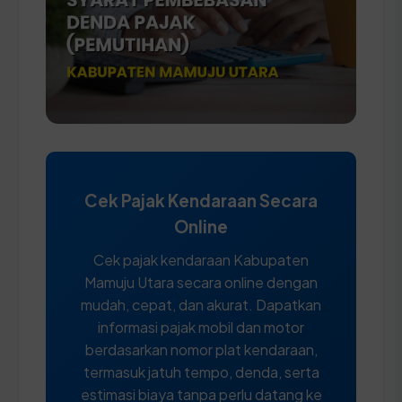
Cek Pajak Kendaraan Secara
Online
Cek pajak kendaraan Kabupaten
Mamuju Utara secara online dengan
mudah, cepat, dan akurat. Dapatkan
informasi pajak mobil dan motor
berdasarkan nomor plat kendaraan,
termasuk jatuh tempo, denda, serta
estimasi biaya tanpa perlu datang ke