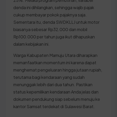
25%. Melalui program pemutihan, variabel
denda ini dihilangkan, sehingga wajib pajak
cukup membayar pokok pajaknya saja.
Sementara itu, denda SWDKLLJ untuk motor
biasanya sebesar Rp32.000 dan mobil
Rp100.000 per tahun juga ikut dihapuskan
dalam kebijakan ini.
Warga Kabupaten Mamuju Utara diharapkan
memanfaatkan momentum ini karena dapat
menghemat pengeluaran hingga jutaan rupiah,
terutama bagi kendaraan yang sudah
menunggak lebih dari dua tahun. Pastikan
status kepemilikan kendaraan Anda jelas dan
dokumen pendukung siap sebelum menuju ke
kantor Samsat terdekat di Sulawesi Barat.