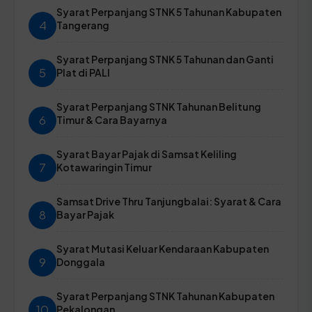
Syarat Perpanjang STNK 5 Tahunan Kabupaten
4
Tangerang
Syarat Perpanjang STNK 5 Tahunan dan Ganti
5
Plat di PALI
Syarat Perpanjang STNK Tahunan Belitung
6
Timur & Cara Bayarnya
Syarat Bayar Pajak di Samsat Keliling
7
Kotawaringin Timur
Samsat Drive Thru Tanjungbalai: Syarat & Cara
8
Bayar Pajak
Syarat Mutasi Keluar Kendaraan Kabupaten
9
Donggala
Syarat Perpanjang STNK Tahunan Kabupaten
10
Pekalongan