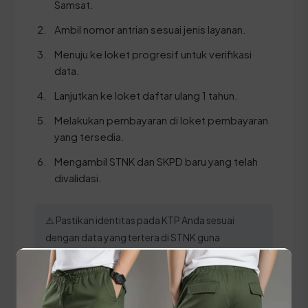
Samsat.
Ambil nomor antrian sesuai jenis layanan.
Menuju ke loket progresif untuk verifikasi
data.
Lanjutkan ke loket daftar ulang 1 tahun.
Melakukan pembayaran di loket pembayaran
yang tersedia.
Mengambil STNK dan SKPD baru yang telah
divalidasi.
⚠️ Pastikan identitas pada KTP Anda sesuai
dengan data yang tertera di STNK guna
menghindari penolakan berkas oleh petugas
verifikasi.