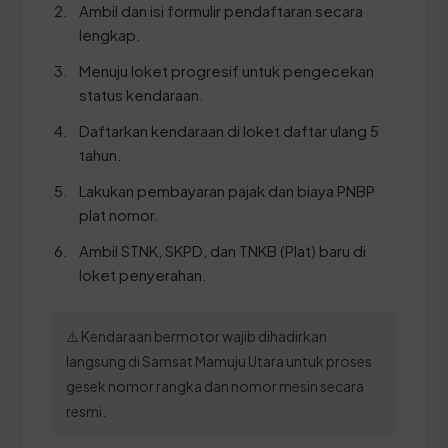
Ambil dan isi formulir pendaftaran secara
lengkap.
Menuju loket progresif untuk pengecekan
status kendaraan.
Daftarkan kendaraan di loket daftar ulang 5
tahun.
Lakukan pembayaran pajak dan biaya PNBP
plat nomor.
Ambil STNK, SKPD, dan TNKB (Plat) baru di
loket penyerahan.
⚠️ Kendaraan bermotor wajib dihadirkan
langsung di Samsat Mamuju Utara untuk proses
gesek nomor rangka dan nomor mesin secara
resmi.