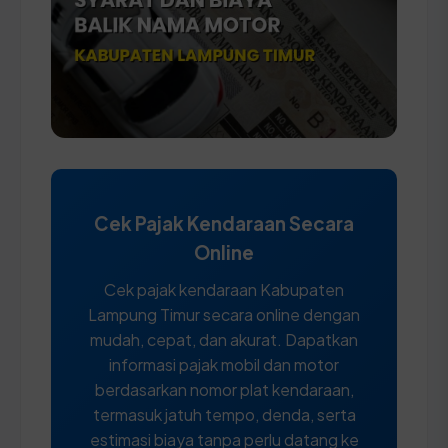
Cek Pajak Kendaraan Secara
Online
Cek pajak kendaraan Kabupaten
Lampung Timur secara online dengan
mudah, cepat, dan akurat. Dapatkan
informasi pajak mobil dan motor
berdasarkan nomor plat kendaraan,
termasuk jatuh tempo, denda, serta
estimasi biaya tanpa perlu datang ke