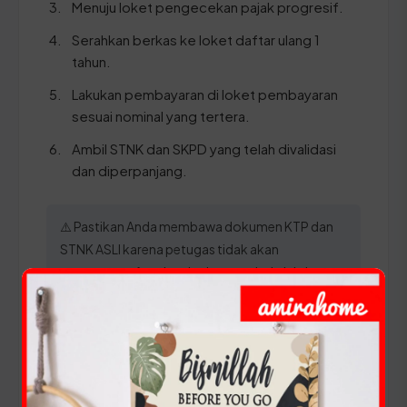
Menuju loket pengecekan pajak progresif.
Serahkan berkas ke loket daftar ulang 1
tahun.
Lakukan pembayaran di loket pembayaran
sesuai nominal yang tertera.
Ambil STNK dan SKPD yang telah divalidasi
dan diperpanjang.
⚠️ Pastikan Anda membawa dokumen KTP dan
STNK ASLI karena petugas tidak akan
memproses fotokopi saja tanpa bukti dokumen
otentik.
Panduan Pajak 5 Tahunan
(Ganti Plat) di Lampung