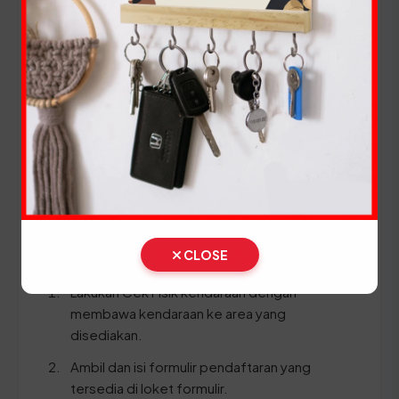
Setiap lima tahun, pemilik kendaraan wajib
melakukan pergantian pelat nomor dan cek fisik
kendaraan. Siapkan dokumen tambahan ini:
STNK asli
KTP asli
SKPD asli
BPKB asli & fotokopi
Ikuti panduan langkah demi langkah berikut:
CLOSE
Lakukan Cek Fisik kendaraan dengan
membawa kendaraan ke area yang
disediakan.
Ambil dan isi formulir pendaftaran yang
tersedia di loket formulir.