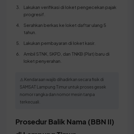
Lakukan verifikasi di loket pengecekan pajak
progresif.
Serahkan berkas ke loket daftar ulang 5
tahun.
Lakukan pembayaran di loket kasir.
Ambil STNK, SKPD, dan TNKB (Plat) baru di
loket penyerahan.
⚠️ Kendaraan wajib dihadirkan secara fisik di
SAMSAT Lampung Timur untuk proses gesek
nomor rangka dan nomor mesin tanpa
terkecuali.
Prosedur Balik Nama (BBN II)