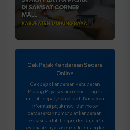
Cek Pajak Kendaraan Secara
Online
Cek pajak kendaraan Kabupaten
Murung Raya secara online dengan
mudah, cepat, dan akurat. Dapatkan
informasi pajak mobil dan motor
berdasarkan nomor plat kendaraan,
termasuk jatuh tempo, denda, serta
estimasi biaya tanpa perlu datang ke