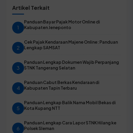
Artikel Terkait
Panduan Bayar Pajak Motor Online di
1
Kabupaten Jeneponto
Cek Pajak Kendaraan Majene Online: Panduan
2
Lengkap SAMSAT
Panduan Lengkap Dokumen Wajib Perpanjang
3
STNK Tangerang Selatan
Panduan Cabut Berkas Kendaraan di
4
Kabupaten Tapin Terbaru
Panduan Lengkap Balik Nama Mobil Bekas di
5
Kota Kupang NTT
Panduan Lengkap Cara Lapor STNK Hilang ke
6
Polsek Sleman