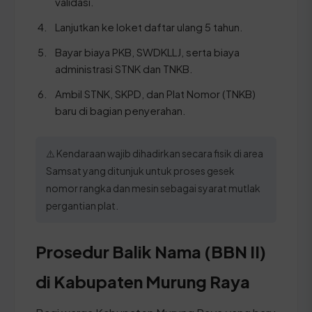
validasi.
Lanjutkan ke loket daftar ulang 5 tahun.
Bayar biaya PKB, SWDKLLJ, serta biaya
administrasi STNK dan TNKB.
Ambil STNK, SKPD, dan Plat Nomor (TNKB)
baru di bagian penyerahan.
⚠️ Kendaraan wajib dihadirkan secara fisik di area
Samsat yang ditunjuk untuk proses gesek
nomor rangka dan mesin sebagai syarat mutlak
pergantian plat.
Prosedur Balik Nama (BBN II)
di Kabupaten Murung Raya