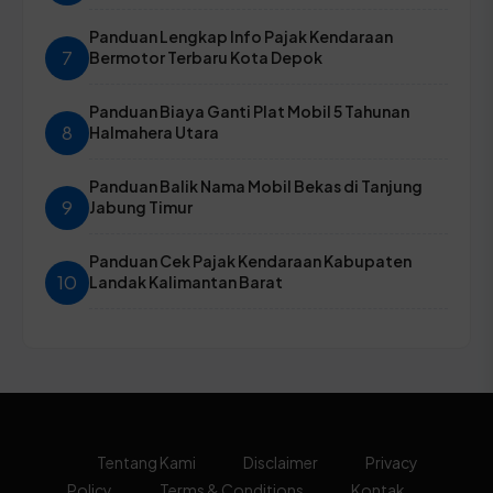
Panduan Lengkap Info Pajak Kendaraan
7
Bermotor Terbaru Kota Depok
Panduan Biaya Ganti Plat Mobil 5 Tahunan
8
Halmahera Utara
Panduan Balik Nama Mobil Bekas di Tanjung
9
Jabung Timur
Panduan Cek Pajak Kendaraan Kabupaten
10
Landak Kalimantan Barat
Tentang Kami
Disclaimer
Privacy
Policy
Terms & Conditions
Kontak