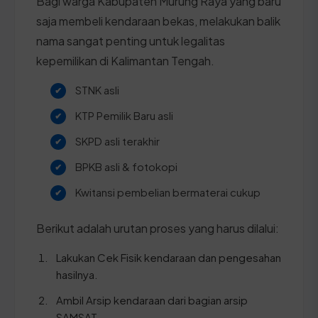
Bagi warga Kabupaten Murung Raya yang baru
saja membeli kendaraan bekas, melakukan balik
nama sangat penting untuk legalitas
kepemilikan di Kalimantan Tengah.
STNK asli
KTP Pemilik Baru asli
SKPD asli terakhir
BPKB asli & fotokopi
Kwitansi pembelian bermaterai cukup
Berikut adalah urutan proses yang harus dilalui:
Lakukan Cek Fisik kendaraan dan pengesahan
hasilnya.
Ambil Arsip kendaraan dari bagian arsip
SAMSAT.