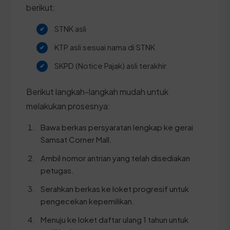
berikut:
STNK asli
KTP asli sesuai nama di STNK
SKPD (Notice Pajak) asli terakhir
Berikut langkah-langkah mudah untuk
melakukan prosesnya:
Bawa berkas persyaratan lengkap ke gerai
Samsat Corner Mall.
Ambil nomor antrian yang telah disediakan
petugas.
Serahkan berkas ke loket progresif untuk
pengecekan kepemilikan.
Menuju ke loket daftar ulang 1 tahun untuk