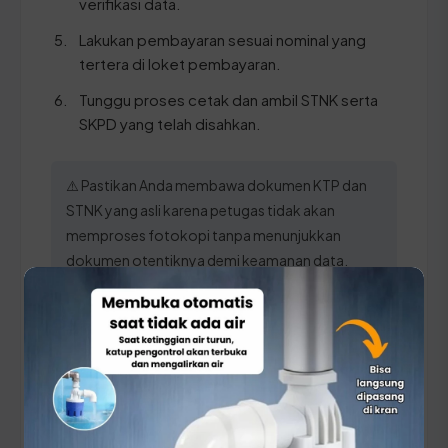
verifikasi data.
Lakukan pembayaran sesuai nominal yang
tertera di loket pembayaran.
Tunggu proses cetak dan ambil STNK serta
SKPD yang telah disahkan.
⚠️ Pastikan Anda membawa dokumen KTP dan
STNK yang asli karena petugas tidak akan
memproses fotokopi tanpa menunjukkan
dokumen otentiknya demi keamanan data.
Panduan Pajak 5 Tahunan
(Ganti Plat) di Kalimantan
Tengah