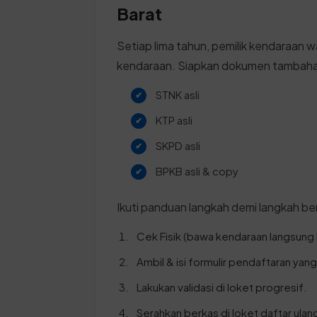
Barat
Setiap lima tahun, pemilik kendaraan w
kendaraan. Siapkan dokumen tambahan
STNK asli
KTP asli
SKPD asli
BPKB asli & copy
Ikuti panduan langkah demi langkah ber
Cek Fisik (bawa kendaraan langsung k
Ambil & isi formulir pendaftaran yan
Lakukan validasi di loket progresif.
Serahkan berkas di loket daftar ulan