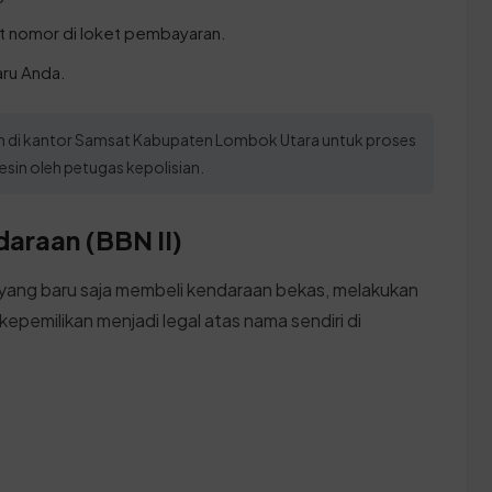
at nomor di loket pembayaran.
aru Anda.
kan di kantor Samsat Kabupaten Lombok Utara untuk proses
in oleh petugas kepolisian.
araan (BBN II)
ang baru saja membeli kendaraan bekas, melakukan
kepemilikan menjadi legal atas nama sendiri di