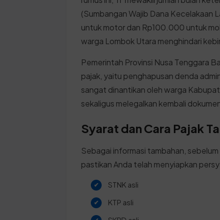
(Sumbangan Wajib Dana Kecelakaan Lal
untuk motor dan Rp100.000 untuk mob
warga Lombok Utara menghindari kebin
Pemerintah Provinsi Nusa Tenggara B
pajak, yaitu penghapusan denda admini
sangat dinantikan oleh warga Kabupat
sekaligus melegalkan kembali dokume
Syarat dan Cara Pajak 
Sebagai informasi tambahan, sebelum
pastikan Anda telah menyiapkan persy
STNK asli
KTP asli
SKPD asli