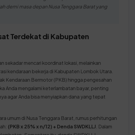
h demi masa depan Nusa Tenggara Barat yang
sat Terdekat di Kabupaten
 sekadar mencari koordinat lokasi, melainkan
asi kendaraan bekerja di Kabupaten Lombok Utara.
jak Kendaraan Bermotor (PKB) hingga pengesahan
ka Anda mengalami keterlambatan bayar, penting
ya agar Anda bisa menyiapkan dana yang tepat
cara umum di Nusa Tenggara Barat, rumus perhitungan
lah:
(PKB x 25% x n/12) + Denda SWDKLLJ
. Dalam
keterlambatan. Sementara itu, denda SWDKLLJ