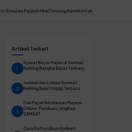
or Simulasi Pajak
Artikel
Tentang Kami
Kontak
Artikel Terkait
Syarat Bayar Pajak di Samsat
1
Keliling Bangka Barat Terbaru
Jadwal dan Lokasi Samsat
2
Keliling Bukittinggi Terbaru
Cek Pajak Kendaraan Majene
Online: Panduan Lengkap
3
SAMSAT
Cara Daftar Akun Aplikasi