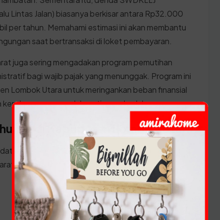
u Lintas Jalan) biasanya berkisar antara Rp32.000
il per tahun. Memahami estimasi ini akan membantu
gungan saat bertransaksi di loket pembayaran.
arat juga sering mengadakan program pemutihan
stratif bagi wajib pajak yang menunggak. Program ini
en Lombok Utara untuk meringankan beban finansial
n kendaraan yang sudah mati masa berlakunya.
Tahunan di Kabupaten Lombok Utara
 datang ke kantor SAMSAT Nusa Tenggara Barat,
aratan berikut: