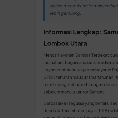
dalam mendukung kemajuan daera
lebih gemilang.
Informasi Lengkap: Sam
Lombok Utara
Mencari layanan Samsat Terdekat bukan
memahami bagaimana sistem administr
Layanan ini mencakup pembayaran Pa
STNK tahunan maupun lima tahunan. Ji
untuk mengetahui perhitungan dendan
sebelum menuju kantor Samsat.
Berdasarkan regulasi yang berlaku se
denda keterlambatan pajak (PKB) ada
rumus ini, 'n' mewakili jumlah bulan 