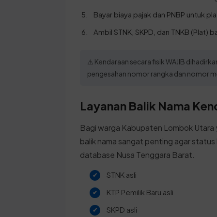
Bayar biaya pajak dan PNBP untuk pl
Ambil STNK, SKPD, dan TNKB (Plat) b
⚠️ Kendaraan secara fisik WAJIB dihadir
pengesahan nomor rangka dan nomor mes
Layanan Balik Nama Kend
Bagi warga Kabupaten Lombok Utara y
balik nama sangat penting agar status 
database Nusa Tenggara Barat.
STNK asli
KTP Pemilik Baru asli
SKPD asli