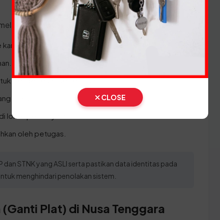
 melakukan prosesnya:
 kantor Samsat.
nan.
 untuk pengecekan kepemilikan.
CLOSE
ng 1 tahun.
di loket pembayaran.
ahkan oleh petugas.
an STNK yang ASLI serta pastikan data identitas pada
ntuk menghindari penolakan sistem.
(Ganti Plat) di Nusa Tenggara