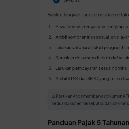
Berikut langkah-langkah mudah untuk
Bawa berkas persyaratan lengkap ke
Ambil nomor antrian sesuai jenis laya
Lakukan validasi di loket progresif
Serahkan dokumen di loket daftar ula
Lakukan pembayaran sesuai nominal 
Ambil STNK dan SKPD yang telah dis
⚠️ Pastikan Anda membawa dokumen KTP d
kedua dokumen tersebut sudah sinkron u
Panduan Pajak 5 Tahunan 