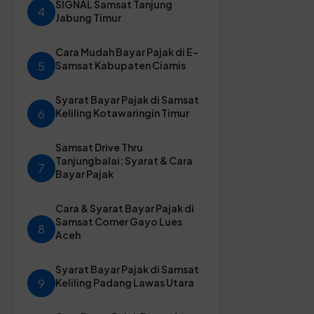
SIGNAL Samsat Tanjung
4
Jabung Timur
Cara Mudah Bayar Pajak di E-
5
Samsat Kabupaten Ciamis
Syarat Bayar Pajak di Samsat
6
Keliling Kotawaringin Timur
Samsat Drive Thru
Tanjungbalai: Syarat & Cara
7
Bayar Pajak
Cara & Syarat Bayar Pajak di
Samsat Corner Gayo Lues
8
Aceh
Syarat Bayar Pajak di Samsat
9
Keliling Padang Lawas Utara