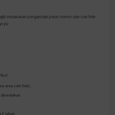
ajib melakukan pergantian pelat nomor dan cek fisik
 ini:
ikut:
e area cek fisik).
g disediakan.
g 5 tahun.