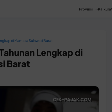
Provinsi
Kalkulat
engkap di Mamasa Sulawesi Barat
 Tahunan Lengkap di
i Barat
B