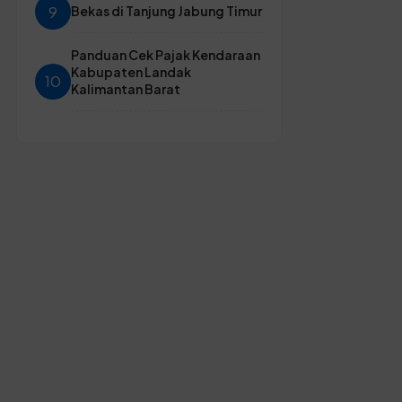
9
Bekas di Tanjung Jabung Timur
Panduan Cek Pajak Kendaraan
Kabupaten Landak
10
Kalimantan Barat