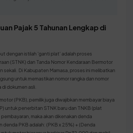
uan Pajak 5 Tahunan Lengkap di
t dengan istilah 'ganti plat' adalah proses
raan (STNK) dan Tanda Nomor Kendaraan Bermotor
un sekali. Di Kabupaten Mamasa, proses ini melibatkan
angsung untuk memastikan nomor rangka dan nomor
 di dokumen asli.
otor (PKB), pemilik juga diwajibkan membayar biaya
) untuk penerbitan STNK baru dan TNKB (plat
an pembayaran, maka akan dikenakan denda
an denda PKB adalah: (PKB x 25%) + (Denda
tuk motor biasanya berkisar Rp32.000 dan mobil