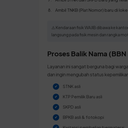
Ambil TNKB (Plat Nomor) baru di lok
⚠️ Kendaraan fisik WAJIB dibawa ke kant
langsung pada fisik mesin dan rangka mo
Proses Balik Nama (BBN 
Layanan ini sangat berguna bagi warg
dan ingin mengubah status kepemilikan
STNK asli
KTP Pemilik Baru asli
SKPD asli
BPKB asli & fotokopi
Kwitansi pembelian bermaterai