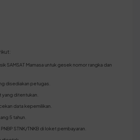
ikut:
isik SAMSAT Mamasa untuk gesek nomor rangka dan
ang disediakan petugas.
ket yang ditentukan.
cekan data kepemilikan.
ang 5 tahun.
a PNBP STNK/TNKB di loket pembayaran.
 dicetak.