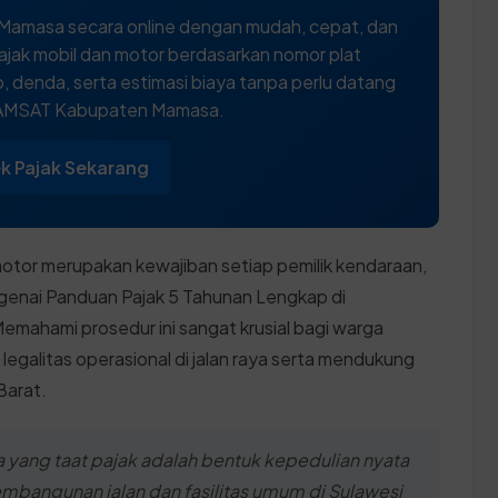
Mamasa secara online dengan mudah, cepat, dan
ajak mobil dan motor berdasarkan nomor plat
 denda, serta estimasi biaya tanpa perlu datang
SAMSAT Kabupaten Mamasa.
k Pajak Sekarang
otor merupakan kewajiban setiap pemilik kendaraan,
enai Panduan Pajak 5 Tahunan Lengkap di
mahami prosedur ini sangat krusial bagi warga
legalitas operasional di jalan raya serta mendukung
Barat.
yang taat pajak adalah bentuk kepedulian nyata
angunan jalan dan fasilitas umum di Sulawesi