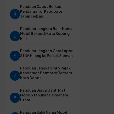
Panduan Cabut Berkas
Kendaraan di Kabupaten
4
Tapin Terbaru
Panduan Lengkap Balik Nama
Mobil Bekas di Kota Kupang
5
NTT
Panduan Lengkap Cara Lapor
6
STNK Hilang ke Polsek Sleman
Panduan Lengkap Info Pajak
Kendaraan Bermotor Terbaru
7
Kota Depok
Panduan Biaya Ganti Plat
Mobil 5 Tahunan Halmahera
8
Utara
Panduan Balik Nama Mobil