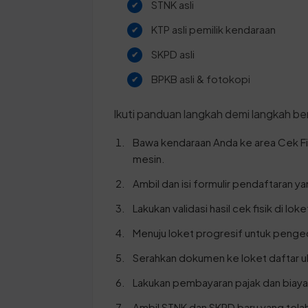
STNK asli
KTP asli pemilik kendaraan
SKPD asli
BPKB asli & fotokopi
Ikuti panduan langkah demi langkah ber
Bawa kendaraan Anda ke area Cek F
mesin.
Ambil dan isi formulir pendaftaran y
Lakukan validasi hasil cek fisik di lo
Menuju loket progresif untuk penge
Serahkan dokumen ke loket daftar ul
Lakukan pembayaran pajak dan biay
Ambil STNK dan SKPD baru yang telah