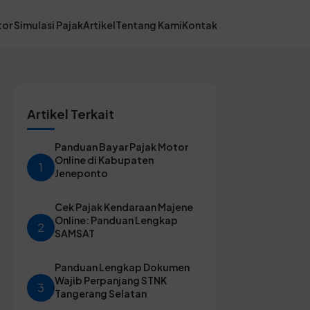
or Simulasi Pajak
Artikel
Tentang Kami
Kontak
Artikel Terkait
Panduan Bayar Pajak Motor
Online di Kabupaten
1
Jeneponto
Cek Pajak Kendaraan Majene
Online: Panduan Lengkap
2
SAMSAT
Panduan Lengkap Dokumen
Wajib Perpanjang STNK
3
Tangerang Selatan