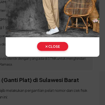
 SAMSAT terdekat di Mamasa.
 tersedia.
ngecekan kepemilikan.
g 1 tahun.
aran sesuai nominal yang tertera.
 disahkan.
CLOSE
i Anda identik dengan yang ada di STNK untuk menghindari
 Mamasa.
(Ganti Plat) di Sulawesi Barat
ajib melakukan pergantian pelat nomor dan cek fisik
 ini: