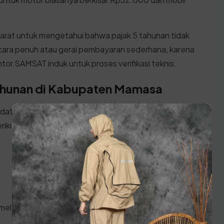
Barat untuk mengetahui bahwa pajak 5 tahunan tidak
 secara penuh atau gerai pembayaran sederhana, karena
antor SAMSAT induk untuk proses verifikasi teknis.
Tahunan di Kabupaten Mamasa
 datang ke kantor SAMSAT Sulawesi Barat, pastikan
rikut:
 melakukan prosesnya: