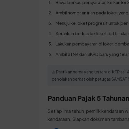
Bawa berkas persyaratan ke kantor
Ambil nomor antrian pada loket yang
Menuju ke loket progresif untuk pe
Serahkan berkas ke loket daftar ulan
Lakukan pembayaran di loket pembay
Ambil STNK dan SKPD baru yang telah
⚠️ Pastikan nama yang tertera di KTP asl
penolakan berkas oleh petugas SAMSAT
Panduan Pajak 5 Tahunan 
Setiap lima tahun, pemilik kendaraan w
kendaraan. Siapkan dokumen tambahan