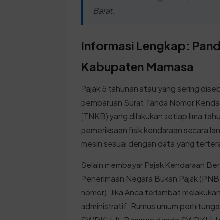
Barat.
Informasi Lengkap: Pand
Kabupaten Mamasa
Pajak 5 tahunan atau yang sering disebu
pembaruan Surat Tanda Nomor Kenda
(TNKB) yang dilakukan setiap lima tah
pemeriksaan fisik kendaraan secara l
mesin sesuai dengan data yang tertera
Selain membayar Pajak Kendaraan Berm
Penerimaan Negara Bukan Pajak (PNBP
nomor). Jika Anda terlambat melakuk
administratif. Rumus umum perhitung
SWDKLLJ). Besaran denda SWDKLLJ un