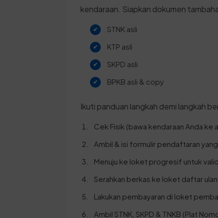
kendaraan. Siapkan dokumen tambahan
STNK asli
KTP asli
SKPD asli
BPKB asli & copy
Ikuti panduan langkah demi langkah ber
Cek Fisik (bawa kendaraan Anda ke a
Ambil & isi formulir pendaftaran yan
Menuju ke loket progresif untuk valid
Serahkan berkas ke loket daftar ulan
Lakukan pembayaran di loket pembay
Ambil STNK, SKPD & TNKB (Plat Nomo