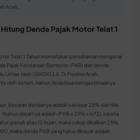
ah Aceh.
 Hitung Denda Pajak Motor Telat 1
otor Telat 1 Tahun memerlukan pemahaman mengenai
nda Pajak Kendaraan Bermotor (PKB) dan denda
 Lintas Jalan (SWDKLLJ). Di Provinsi Aceh,
atis oleh sistem, namun Anda bisa mengestimasinya
un, besaran dendanya adalah sebesar 25% dari nilai
 Rumus dasarnya adalah (PKB x 25% x n/12), karena
hun penuh atau 12 bulan, maka cukup dikalikan 25%.
0.000, maka denda PKB yang harus dibayar adalah