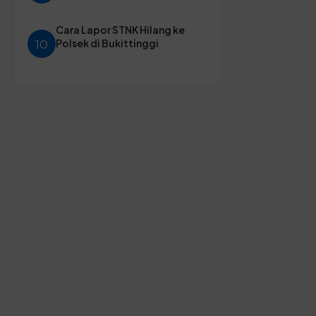
Cara Lapor STNK Hilang ke
10
Polsek di Bukittinggi