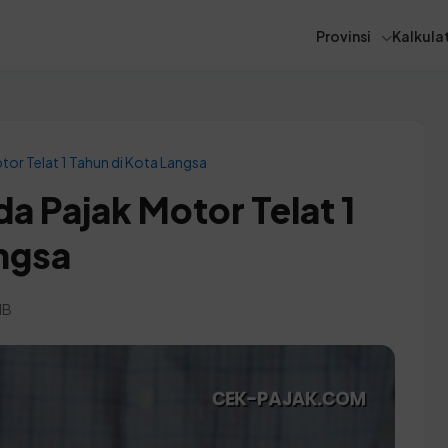
Provinsi
Kalkulat
tor Telat 1 Tahun di Kota Langsa
a Pajak Motor Telat 1
angsa
IB