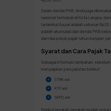
Selain denda PKB, Anda juga dikenak
nasional termasuk di Kota Langsa, d
terlambat bayar adalah sebesar Rp32.
adalah akumulasi dari denda PKB seb
dari nilai pokok pajak tahun berjalan y
Syarat dan Cara Pajak T
Sebagai informasi tambahan, sebelum
menyiapkan persyaratan berikut:
STNK asli
KTP asli
SKPD asli
Berikut langkah-langkah mudah untuk