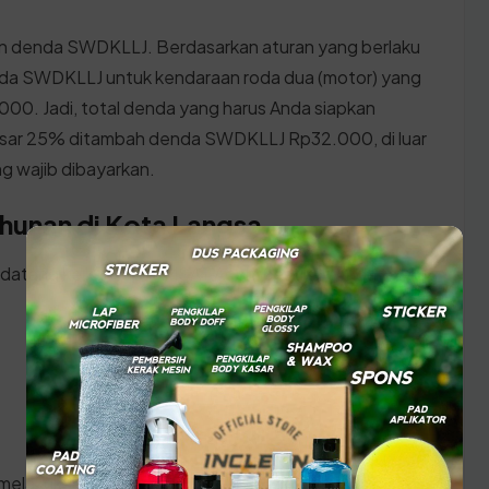
an denda SWDKLLJ. Berdasarkan aturan yang berlaku
enda SWDKLLJ untuk kendaraan roda dua (motor) yang
000. Jadi, total denda yang harus Anda siapkan
esar 25% ditambah denda SWDKLLJ Rp32.000, di luar
ang wajib dibayarkan.
ahunan di Kota Langsa
 datang ke kantor SAMSAT Aceh, pastikan Anda telah
 melakukan prosesnya: