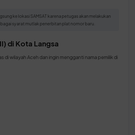
ngsung ke lokasi SAMSAT karena petugas akan melakukan
agai syarat mutlak penerbitan plat nomor baru.
I) di Kota Langsa
s di wilayah Aceh dan ingin mengganti nama pemilik di