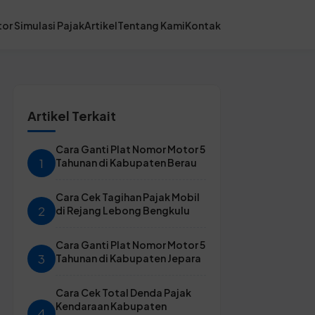
or Simulasi Pajak
Artikel
Tentang Kami
Kontak
Artikel Terkait
Cara Ganti Plat Nomor Motor 5
1
Tahunan di Kabupaten Berau
Cara Cek Tagihan Pajak Mobil
2
di Rejang Lebong Bengkulu
Cara Ganti Plat Nomor Motor 5
3
Tahunan di Kabupaten Jepara
Cara Cek Total Denda Pajak
Kendaraan Kabupaten
4