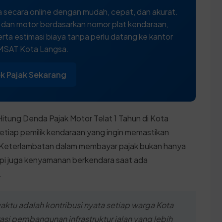
 secara online dengan mudah, cepat, dan akurat.
l dan motor berdasarkan nomor plat kendaraan,
rta estimasi biaya tanpa perlu datang ke kantor
SAT Kota Langsa.
k Pajak Sekarang
itung Denda Pajak Motor Telat 1 Tahun di Kota
etiap pemilik kendaraan yang ingin memastikan
. Keterlambatan dalam membayar pajak bukan hanya
etapi juga kenyamanan berkendara saat ada
.
ktu adalah kontribusi nyata setiap warga Kota
i pembangunan infrastruktur jalan yang lebih