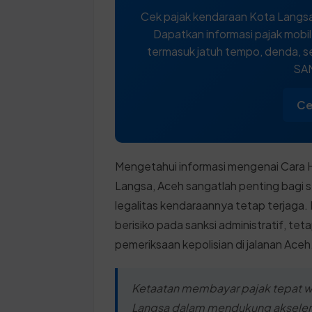
Cek pajak kendaraan Kota Langsa
Dapatkan informasi pajak mobi
termasuk jatuh tempo, denda, se
SAM
Ce
Mengetahui informasi mengenai Cara H
Langsa, Aceh sangatlah penting bagi s
legalitas kendaraannya tetap terjaga
berisiko pada sanksi administratif, t
pemeriksaan kepolisian di jalanan Aceh
Ketaatan membayar pajak tepat wa
Langsa dalam mendukung akseleras