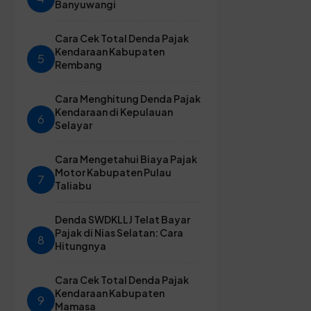
Banyuwangi
Cara Cek Total Denda Pajak
Kendaraan Kabupaten
5
Rembang
Cara Menghitung Denda Pajak
Kendaraan di Kepulauan
6
Selayar
Cara Mengetahui Biaya Pajak
Motor Kabupaten Pulau
7
Taliabu
Denda SWDKLLJ Telat Bayar
Pajak di Nias Selatan: Cara
8
Hitungnya
Cara Cek Total Denda Pajak
Kendaraan Kabupaten
9
Mamasa