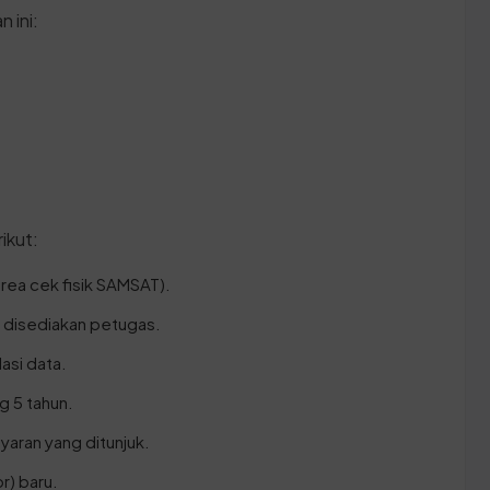
 ini:
ikut:
rea cek fisik SAMSAT).
g disediakan petugas.
asi data.
g 5 tahun.
aran yang ditunjuk.
r) baru.