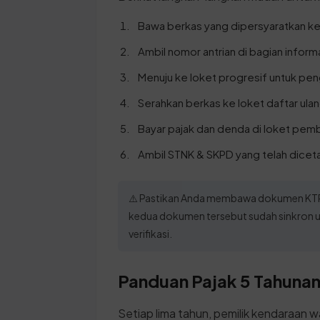
Bawa berkas yang dipersyaratkan k
Ambil nomor antrian di bagian inform
Menuju ke loket progresif untuk pe
Serahkan berkas ke loket daftar ulang
Bayar pajak dan denda di loket pemb
Ambil STNK & SKPD yang telah dicetak
⚠️ Pastikan Anda membawa dokumen KTP d
kedua dokumen tersebut sudah sinkron u
verifikasi.
Panduan Pajak 5 Tahunan 
Setiap lima tahun, pemilik kendaraan w