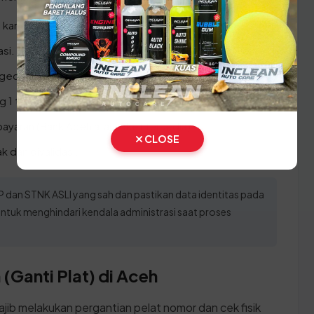
e kantor SAMSAT terdekat.
asi.
ngecekan kepemilikan.
 1 tahun untuk verifikasi.
ayaran (Bank Aceh atau loket tersedia).
CLOSE
 dan divalidasi.
an STNK ASLI yang sah dan pastikan data identitas pada
ntuk menghindari kendala administrasi saat proses
(Ganti Plat) di Aceh
ajib melakukan pergantian pelat nomor dan cek fisik