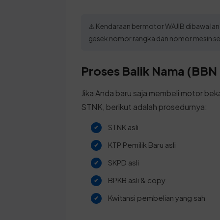
⚠️ Kendaraan bermotor WAJIB dibawa la
gesek nomor rangka dan nomor mesin seb
Proses Balik Nama (BBN I
Jika Anda baru saja membeli motor beka
STNK, berikut adalah prosedurnya:
STNK asli
KTP Pemilik Baru asli
SKPD asli
BPKB asli & copy
Kwitansi pembelian yang sah