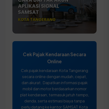
Cek Pajak Kendaraan Secara
Online
Cek pajak kendaraan Kota Tangerang
secara online dengan mudah, cepat,
dan akurat. Dapatkan informasi pajak
mobil dan motor berdasarkan nomor
plat kendaraan, termasuk jatuh tempo,
denda, serta estimasi biaya tanpa
perlu datang ke kantor SAMSAT Kota