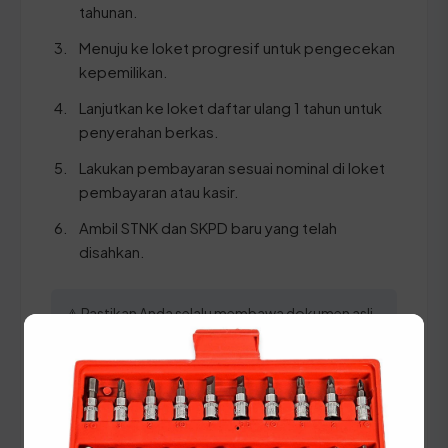
tahunan.
Menuju ke loket progresif untuk pengecekan
kepemilikan.
Lanjutkan ke loket daftar ulang 1 tahun untuk
penyerahan berkas.
Lakukan pembayaran sesuai nominal di loket
pembayaran atau kasir.
Ambil STNK dan SKPD baru yang telah
disahkan.
⚠️ Pastikan Anda selalu membawa dokumen asli
KTP dan STNK yang masih berlaku serta pastikan
seluruh data pada berkas tersebut sudah sinkron
dengan sistem kependudukan.