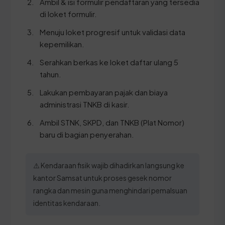
Ambil & isi formulir pendaftaran yang tersedia
di loket formulir.
Menuju loket progresif untuk validasi data
kepemilikan.
Serahkan berkas ke loket daftar ulang 5
tahun.
Lakukan pembayaran pajak dan biaya
administrasi TNKB di kasir.
Ambil STNK, SKPD, dan TNKB (Plat Nomor)
baru di bagian penyerahan.
⚠️ Kendaraan fisik wajib dihadirkan langsung ke
kantor Samsat untuk proses gesek nomor
rangka dan mesin guna menghindari pemalsuan
identitas kendaraan.