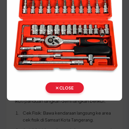
Panduan Pajak 5 Tahunan
(Ganti Plat) di Banten
Setiap lima tahun, pemilik kendaraan wajib
melakukan pergantian pelat nomor dan cek fisik
kendaraan. Siapkan dokumen tambahan ini:
STNK asli
KTP asli
SKPD asli
BPKB asli & copy
CLOSE
Ikuti panduan langkah demi langkah berikut:
Cek Fisik: Bawa kendaraan langsung ke area
cek fisik di Samsat Kota Tangerang.