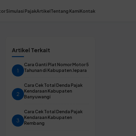
or Simulasi Pajak
Artikel
Tentang Kami
Kontak
Artikel Terkait
Cara Ganti Plat Nomor Motor 5
1
Tahunan di Kabupaten Jepara
Cara Cek Total Denda Pajak
Kendaraan Kabupaten
2
Banyuwangi
Cara Cek Total Denda Pajak
Kendaraan Kabupaten
3
Rembang