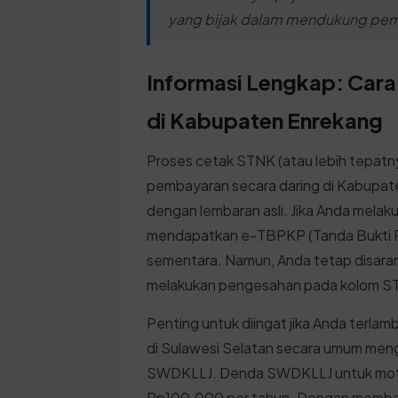
yang bijak dalam mendukung pemb
Informasi Lengkap: Cara
di Kabupaten Enrekang
Proses cetak STNK (atau lebih tepat
pembayaran secara daring di Kabupate
dengan lembaran asli. Jika Anda melak
mendapatkan e-TBPKP (Tanda Bukti P
sementara. Namun, Anda tetap disara
melakukan pengesahan pada kolom S
Penting untuk diingat jika Anda terla
di Sulawesi Selatan secara umum men
SWDKLLJ. Denda SWDKLLJ untuk moto
Rp100.000 per tahun. Dengan membay