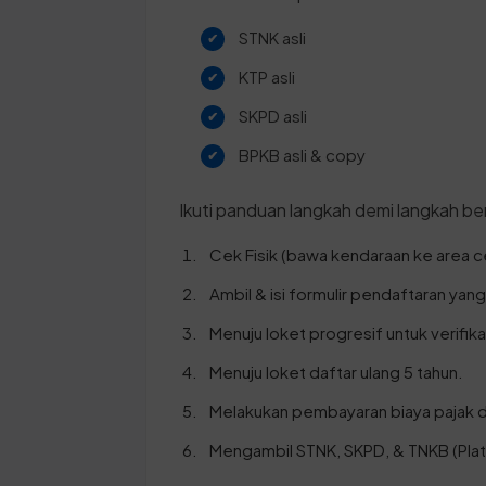
STNK asli
KTP asli
SKPD asli
BPKB asli & copy
Ikuti panduan langkah demi langkah ber
Cek Fisik (bawa kendaraan ke area ce
Ambil & isi formulir pendaftaran yan
Menuju loket progresif untuk verifik
Menuju loket daftar ulang 5 tahun.
Melakukan pembayaran biaya pajak d
Mengambil STNK, SKPD, & TNKB (Plat