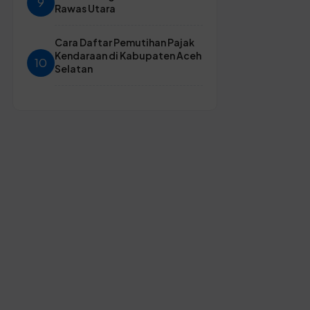
9
Rawas Utara
Cara Daftar Pemutihan Pajak
Kendaraan di Kabupaten Aceh
10
Selatan