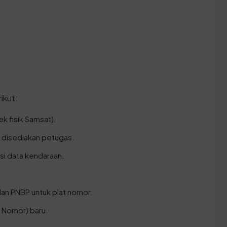
ikut:
k fisik Samsat).
g disediakan petugas.
asi data kendaraan.
an PNBP untuk plat nomor.
 Nomor) baru.