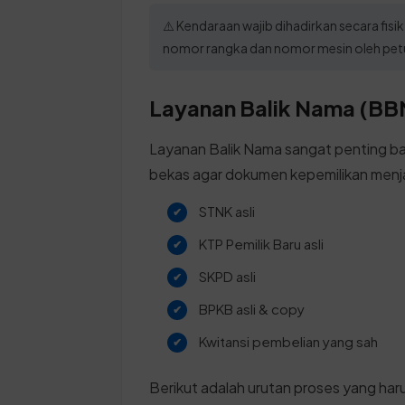
⚠️ Kendaraan wajib dihadirkan secara fis
nomor rangka dan nomor mesin oleh pet
Layanan Balik Nama (BBN
Layanan Balik Nama sangat penting ba
bekas agar dokumen kepemilikan menja
STNK asli
KTP Pemilik Baru asli
SKPD asli
BPKB asli & copy
Kwitansi pembelian yang sah
Berikut adalah urutan proses yang harus