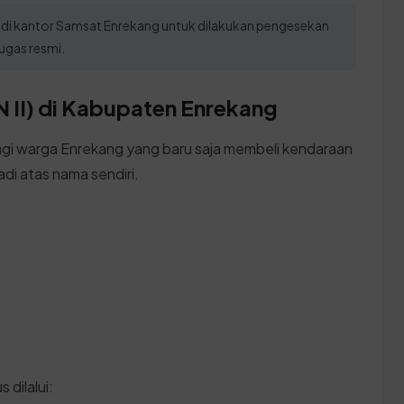
ik di kantor Samsat Enrekang untuk dilakukan pengesekan
ugas resmi.
 II) di Kabupaten Enrekang
gi warga Enrekang yang baru saja membeli kendaraan
di atas nama sendiri.
 dilalui: