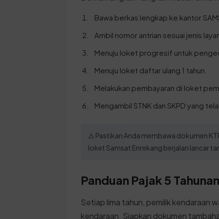
Bawa berkas lengkap ke kantor SAM
Ambil nomor antrian sesuai jenis laya
Menuju loket progresif untuk penge
Menuju loket daftar ulang 1 tahun.
Melakukan pembayaran di loket pem
Mengambil STNK dan SKPD yang tela
⚠️ Pastikan Anda membawa dokumen KTP d
loket Samsat Enrekang berjalan lancar ta
Panduan Pajak 5 Tahunan 
Setiap lima tahun, pemilik kendaraan w
kendaraan. Siapkan dokumen tambahan