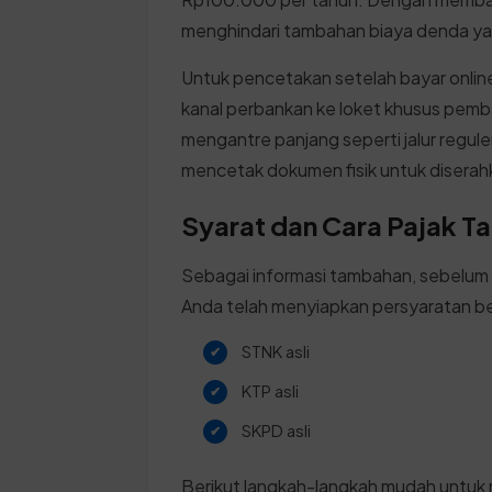
menghindari tambahan biaya denda y
Untuk pencetakan setelah bayar online
kanal perbankan ke loket khusus pemb
mengantre panjang seperti jalur regule
mencetak dokumen fisik untuk disera
Syarat dan Cara Pajak T
Sebagai informasi tambahan, sebelum
Anda telah menyiapkan persyaratan be
STNK asli
KTP asli
SKPD asli
Berikut langkah-langkah mudah untuk