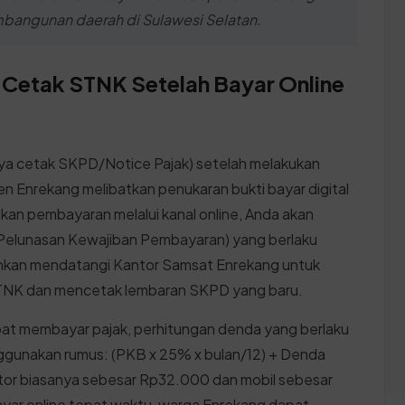
angunan daerah di Sulawesi Selatan.
 Cetak STNK Setelah Bayar Online
nya cetak SKPD/Notice Pajak) setelah melakukan
n Enrekang melibatkan penukaran bukti bayar digital
ukan pembayaran melalui kanal online, Anda akan
elunasan Kewajiban Pembayaran) yang berlaku
nkan mendatangi Kantor Samsat Enrekang untuk
TNK dan mencetak lembaran SKPD yang baru.
mbat membayar pajak, perhitungan denda yang berlaku
ggunakan rumus: (PKB x 25% x bulan/12) + Denda
r biasanya sebesar Rp32.000 dan mobil sebesar
ar online tepat waktu, warga Enrekang dapat