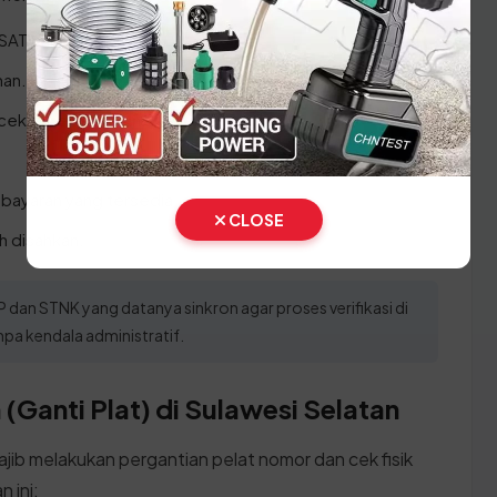
SAT Enrekang.
nan.
cekan kepemilikan.
bayaran yang tersedia.
CLOSE
h disahkan.
an STNK yang datanya sinkron agar proses verifikasi di
npa kendala administratif.
(Ganti Plat) di Sulawesi Selatan
ajib melakukan pergantian pelat nomor dan cek fisik
 ini: