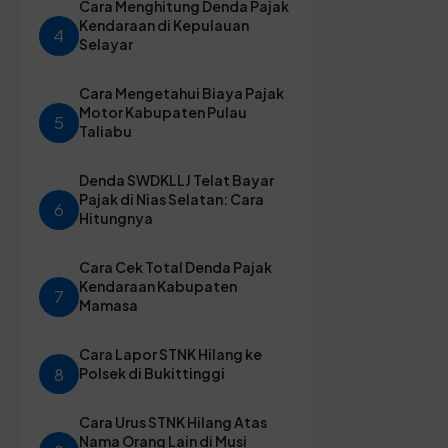
Cara Menghitung Denda Pajak
Kendaraan di Kepulauan
4
Selayar
Cara Mengetahui Biaya Pajak
Motor Kabupaten Pulau
5
Taliabu
Denda SWDKLLJ Telat Bayar
Pajak di Nias Selatan: Cara
6
Hitungnya
Cara Cek Total Denda Pajak
Kendaraan Kabupaten
7
Mamasa
Cara Lapor STNK Hilang ke
8
Polsek di Bukittinggi
Cara Urus STNK Hilang Atas
Nama Orang Lain di Musi