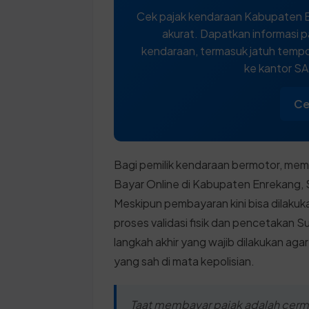
Cek pajak kendaraan Kabupaten E
akurat. Dapatkan informasi p
kendaraan, termasuk jatuh tempo,
ke kantor S
Ce
Bagi pemilik kendaraan bermotor, me
Bayar Online di Kabupaten Enrekang, S
Meskipun pembayaran kini bisa dilakuk
proses validasi fisik dan pencetakan 
langkah akhir yang wajib dilakukan ag
yang sah di mata kepolisian.
Taat membayar pajak adalah cerm