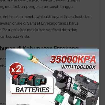
ang membebani pengeluaran rumah tangga.
, Anda cukup membawa bukti bayar dari aplikasi atau
ayaran online di Samsat Enrekang tanpa harus
r. Petugas akan melakukan verifikasi data dan
hkan kepada Anda.
ahunan di Kabupaten Enrekang
 datang ke kantor SAMSAT Sulawesi Selatan, pastikan
rikut:
 melakukan prosesnya: