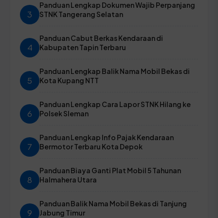
Panduan Lengkap Dokumen Wajib Perpanjang
3
STNK Tangerang Selatan
Panduan Cabut Berkas Kendaraan di
4
Kabupaten Tapin Terbaru
Panduan Lengkap Balik Nama Mobil Bekas di
5
Kota Kupang NTT
Panduan Lengkap Cara Lapor STNK Hilang ke
6
Polsek Sleman
Panduan Lengkap Info Pajak Kendaraan
7
Bermotor Terbaru Kota Depok
Panduan Biaya Ganti Plat Mobil 5 Tahunan
8
Halmahera Utara
Panduan Balik Nama Mobil Bekas di Tanjung
9
Jabung Timur