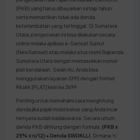
(PKB) yang harus dibayarkan setiap tahun
serta memastikan tidak ada denda
keterlambatan yang tertinggal. Di Sumatera
Utara, pengecekan ini bisa dilakukan secara
online melalui aplikasi e-Samsat Sumut
(NewSamsat) atau melalui situs resmi Bapenda
Sumatera Utara dengan memasukkan nomor
plat kendaraan. Selain itu, Anda bisa
menggunakan layanan SMS dengan format
PAJAK [PLAT] kirim ke 3699.
Penting untuk memahami cara menghitung
denda jika pajak mobil bekas yang Anda incar
ternyata sudah kadaluwarsa. Secara umum,
denda PKB dihitung dengan formula:
(PKB x
25% x n/12) + Denda SWDKLLJ
. Di mana 'n'