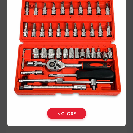
menghindari penolakan saat verifikasi berkas di
loket pendaftaran.
Panduan Pajak 5 Tahunan
(Ganti Plat) di Sumatera Utara
Setiap lima tahun, pemilik kendaraan wajib
melakukan pergantian pelat nomor dan cek fisik
kendaraan. Siapkan dokumen tambahan ini:
STNK asli
KTP asli
SKPD asli
CLOSE
BPKB asli & copy