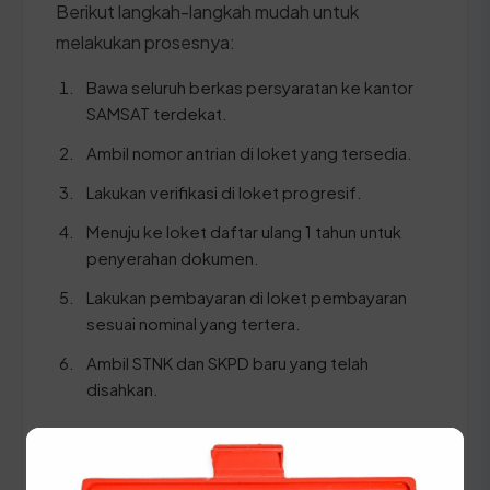
Berikut langkah-langkah mudah untuk
melakukan prosesnya:
Bawa seluruh berkas persyaratan ke kantor
SAMSAT terdekat.
Ambil nomor antrian di loket yang tersedia.
Lakukan verifikasi di loket progresif.
Menuju ke loket daftar ulang 1 tahun untuk
penyerahan dokumen.
Lakukan pembayaran di loket pembayaran
sesuai nominal yang tertera.
Ambil STNK dan SKPD baru yang telah
disahkan.
⚠️ Pastikan Anda membawa dokumen KTP dan
STNK asli yang datanya sudah sinkron untuk