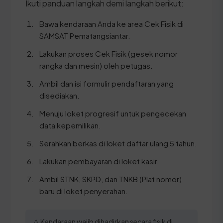
Ikuti panduan langkah demi langkah berikut:
Bawa kendaraan Anda ke area Cek Fisik di
SAMSAT Pematangsiantar.
Lakukan proses Cek Fisik (gesek nomor
rangka dan mesin) oleh petugas.
Ambil dan isi formulir pendaftaran yang
disediakan.
Menuju loket progresif untuk pengecekan
data kepemilikan.
Serahkan berkas di loket daftar ulang 5 tahun.
Lakukan pembayaran di loket kasir.
Ambil STNK, SKPD, dan TNKB (Plat nomor)
baru di loket penyerahan.
⚠️ Kendaraan wajib dihadirkan secara fisik di