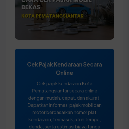
Cek Pajak Kendaraan Secara
Online
Cek pajak kendaraan Kota
Pematangsiantar secara online
dengan mudah, cepat, dan akurat.
Dapatkan informasi pajak mobil dan
motor berdasarkan nomor plat
kendaraan, termasuk jatuh tempo,
denda, serta estimasi biaya tanpa