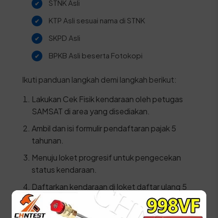
STNK Asli
KTP Asli sesuai nama di STNK
SKPD Asli
BPKB Asli beserta Fotokopi
Ikuti panduan langkah demi langkah berikut:
Lakukan Cek Fisik kendaraan oleh petugas
SAMSAT di area yang disediakan.
Ambil dan isi formulir pendaftaran pajak 5
tahunan.
Menuju loket progresif untuk pengecekan
status kendaraan.
Daftarkan kendaraan di loket daftar ulang 5
tahun dengan menyerahkan berkas dan hasil
cek fisik.