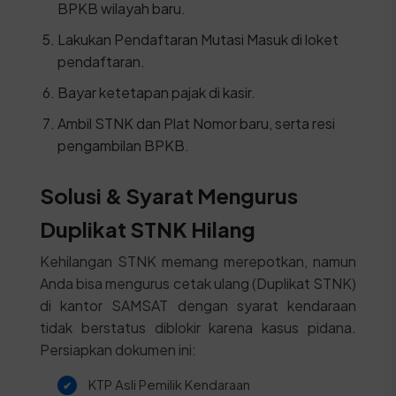
BPKB wilayah baru.
Lakukan Pendaftaran Mutasi Masuk di loket
pendaftaran.
Bayar ketetapan pajak di kasir.
Ambil STNK dan Plat Nomor baru, serta resi
pengambilan BPKB.
Solusi & Syarat Mengurus
Duplikat STNK Hilang
Kehilangan STNK memang merepotkan, namun
Anda bisa mengurus cetak ulang (Duplikat STNK)
di kantor SAMSAT dengan syarat kendaraan
tidak berstatus diblokir karena kasus pidana.
Persiapkan dokumen ini:
KTP Asli Pemilik Kendaraan