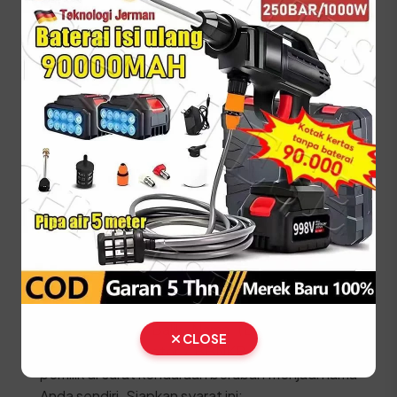
Lakukan pembayaran pajak dan biaya PNBP
pelat nomor di kasir.
Ambil STNK, SKPD, dan Plat Nomor (TNKB)
baru di loket penyerahan.
⚠️ Kendaraan fisik wajib dibawa langsung ke lokasi
SAMSAT untuk proses penggesekan nomor
rangka dan mesin oleh petugas berwenang.
Prosedur Balik Nama
Kendaraan Bekas (BBN II)
Jika Anda baru membeli kendaraan bekas, segera
lakukan proses Balik Nama (Bea Balik Nama
CLOSE
Kendaraan Bermotor / BBNKB II) agar identitas
pemilik di surat kendaraan berubah menjadi nama
Anda sendiri. Siapkan syarat ini: