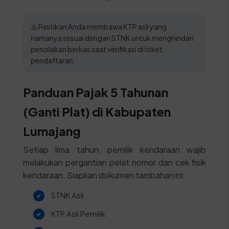
⚠️ Pastikan Anda membawa KTP asli yang
namanya sesuai dengan STNK untuk menghindari
penolakan berkas saat verifikasi di loket
pendaftaran.
Panduan Pajak 5 Tahunan
(Ganti Plat) di Kabupaten
Lumajang
Setiap lima tahun, pemilik kendaraan wajib
melakukan pergantian pelat nomor dan cek fisik
kendaraan. Siapkan dokumen tambahan ini:
STNK Asli
KTP Asli Pemilik