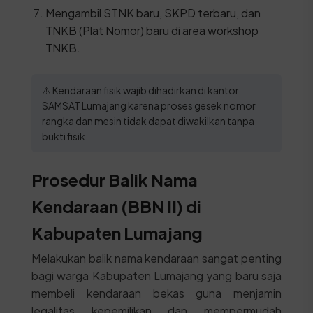
Mengambil STNK baru, SKPD terbaru, dan
TNKB (Plat Nomor) baru di area workshop
TNKB.
⚠️ Kendaraan fisik wajib dihadirkan di kantor
SAMSAT Lumajang karena proses gesek nomor
rangka dan mesin tidak dapat diwakilkan tanpa
bukti fisik.
Prosedur Balik Nama
Kendaraan (BBN II) di
Kabupaten Lumajang
Melakukan balik nama kendaraan sangat penting
bagi warga Kabupaten Lumajang yang baru saja
membeli kendaraan bekas guna menjamin
legalitas kepemilikan dan mempermudah