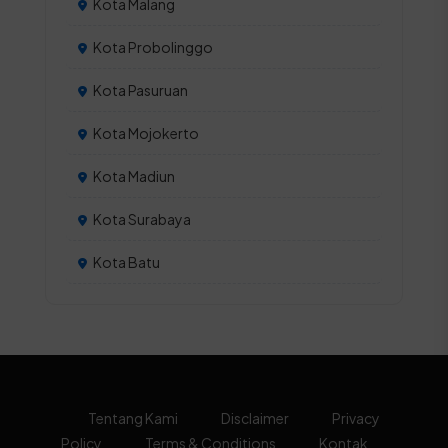
Kota Malang
Kota Probolinggo
Kota Pasuruan
Kota Mojokerto
Kota Madiun
Kota Surabaya
Kota Batu
Tentang Kami
Disclaimer
Privacy
Policy
Terms & Conditions
Kontak