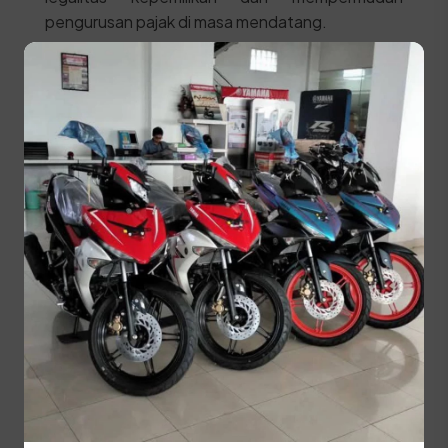
pengurusan pajak di masa mendatang.
STNK Asli
KTP Pemilik Baru (Asli)
SKPD Asli
BPKB Asli dan fotokopi
Kwitansi pembelian kendaraan bermaterai
cukup
Berikut adalah urutan proses yang harus dilalui di
SAMSAT:
Membawa kendaraan ke area Cek Fisik untuk
verifikasi nomor rangka dan mesin.
Mengambil arsip kendaraan di bagian arsip
SAMSAT.