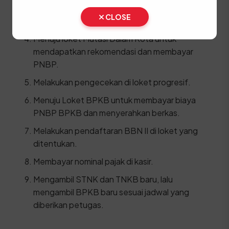
Mengisi formulir pendaftaran balik nama
CLOSE
secara lengkap.
Menuju loket Mutasi Dalam Kota untuk
mendapatkan rekomendasi dan membayar
PNBP.
Melakukan pengecekan di loket progresif.
Menuju Loket BPKB untuk membayar biaya
PNBP BPKB dan menyerahkan berkas.
Melakukan pendaftaran BBN II di loket yang
ditentukan.
Membayar nominal pajak di kasir.
Mengambil STNK dan TNKB baru, lalu
mengambil BPKB baru sesuai jadwal yang
diberikan petugas.