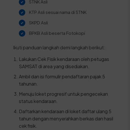
STNK Asli
KTP Asli sesuai nama di STNK
SKPD Asli
BPKB Asli beserta Fotokopi
Ikuti panduan langkah demi langkah berikut:
Lakukan Cek Fisik kendaraan oleh petugas
SAMSAT di area yang disediakan.
Ambil dan isi formulir pendaftaran pajak 5
tahunan.
Menuju loket progresif untuk pengecekan
status kendaraan.
Daftarkan kendaraan di loket daftar ulang 5
tahun dengan menyerahkan berkas dan hasil
cek fisik.