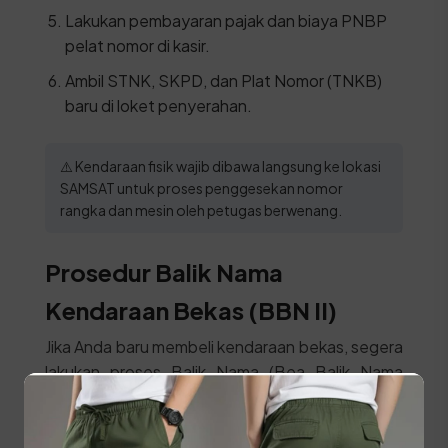
Lakukan pembayaran pajak dan biaya PNBP
pelat nomor di kasir.
Ambil STNK, SKPD, dan Plat Nomor (TNKB)
baru di loket penyerahan.
⚠️ Kendaraan fisik wajib dibawa langsung ke lokasi
SAMSAT untuk proses penggesekan nomor
rangka dan mesin oleh petugas berwenang.
Prosedur Balik Nama
Kendaraan Bekas (BBN II)
Jika Anda baru membeli kendaraan bekas, segera
lakukan proses Balik Nama (Bea Balik Nama
Kendaraan Bermotor / BBNKB II) agar identitas
pemilik di surat kendaraan berubah menjadi nama
Anda sendiri. Siapkan syarat ini: