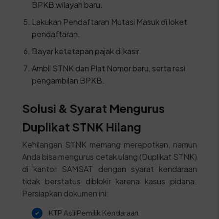
BPKB wilayah baru.
Lakukan Pendaftaran Mutasi Masuk di loket
pendaftaran.
Bayar ketetapan pajak di kasir.
Ambil STNK dan Plat Nomor baru, serta resi
pengambilan BPKB.
Solusi & Syarat Mengurus
Duplikat STNK Hilang
Kehilangan STNK memang merepotkan, namun
Anda bisa mengurus cetak ulang (Duplikat STNK)
di kantor SAMSAT dengan syarat kendaraan
tidak berstatus diblokir karena kasus pidana.
Persiapkan dokumen ini:
KTP Asli Pemilik Kendaraan