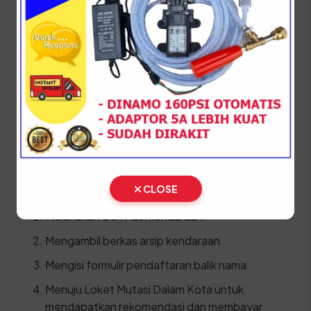
mendatang.
STNK asli
KTP Pemilik Baru asli
SKPD asli
BPKB asli & copy
Kwitansi pembelian bermaterai
Berikut adalah urutan proses yang harus dilalui di
SAMSAT:
CLOSE
Melakukan Cek Fisik kendaraan.
Mengambil berkas arsip kendaraan.
Mengisi formulir pendaftaran balik nama.
Menuju Loket Mutasi Dalam Kota untuk
mendapatkan rekomendasi dan membayar