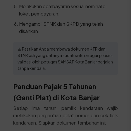
Melakukan pembayaran sesuai nominal di
loket pembayaran.
Mengambil STNK dan SKPD yang telah
disahkan.
⚠️ Pastikan Anda membawa dokumen KTP dan
STNK asli yang datanya sudah sinkron agar proses
validasi oleh petugas SAMSAT Kota Banjar berjalan
tanpa kendala.
Panduan Pajak 5 Tahunan
(Ganti Plat) di Kota Banjar
Setiap lima tahun, pemilik kendaraan wajib
melakukan pergantian pelat nomor dan cek fisik
kendaraan. Siapkan dokumen tambahan ini: