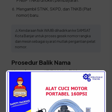
PNBP TNKB di loket pembayaran.
Mengambil STNK, SKPD, dan TNKB (Plat
nomor) baru.
⚠️ Kendaraan fisik WAJIB dihadirkan ke SAMSAT
Kota Banjar untuk proses gesek nomor rangka
dan mesin sebagai syarat mutlak pergantian pelat
nomor.
Prosedur Balik Nama
Kendaraan (BBN II) di Kota
Banjar
Segera lakukan balik nama jika Anda membeli
kendaraan bekas di wilayah Kota Banjar untuk
memastikan legalitas kepemilikan dan
mempermudah pengurusan administrasi di masa